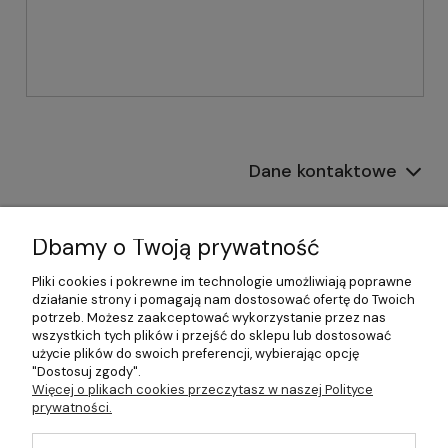
Dane kontaktowe
Informacje
Dbamy o Twoją prywatność
Płatności i dostawa
Pliki cookies i pokrewne im technologie umożliwiają poprawne
działanie strony i pomagają nam dostosować ofertę do Twoich
Pomoc
potrzeb. Możesz zaakceptować wykorzystanie przez nas
wszystkich tych plików i przejść do sklepu lub dostosować
Moje konto
użycie plików do swoich preferencji, wybierając opcję
"Dostosuj zgody".
Więcej o plikach cookies przeczytasz w naszej Polityce
prywatności.
©2026 Wszelkie Prawa Zastrzeżone | 499.pl - najlepszy sklep z