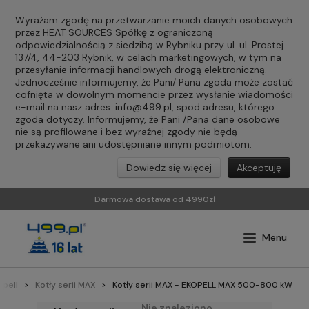
Wyrażam zgodę na przetwarzanie moich danych osobowych
przez HEAT SOURCES Spółkę z ograniczoną
odpowiedzialnością z siedzibą w Rybniku przy ul. ul. Prostej
137/4, 44-203 Rybnik, w celach marketingowych, w tym na
przesyłanie informacji handlowych drogą elektroniczną.
Jednocześnie informujemy, że Pani/ Pana zgoda może zostać
cofnięta w dowolnym momencie przez wysłanie wiadomości
e-mail na nasz adres:
info@499.pl
, spod adresu, którego
zgoda dotyczy. Informujemy, że Pani /Pana dane osobowe
nie są profilowane i bez wyraźnej zgody nie będą
przekazywane ani udostępniane innym podmiotom.
Dowiedz się więcej
Akceptuję
Darmowa dostawa od 4990zł
opell
Kotły serii MAX
Kotły serii MAX - EKOPELL MAX 500-800 kW
Nie znaleziono