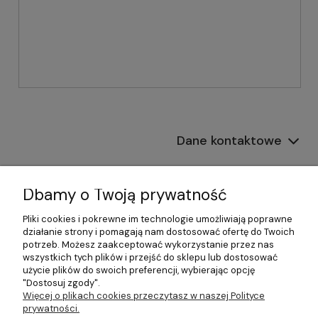
Dane kontaktowe
Informacje
Dbamy o Twoją prywatność
Płatności i dostawa
Pliki cookies i pokrewne im technologie umożliwiają poprawne
działanie strony i pomagają nam dostosować ofertę do Twoich
Pomoc
potrzeb. Możesz zaakceptować wykorzystanie przez nas
wszystkich tych plików i przejść do sklepu lub dostosować
Moje konto
użycie plików do swoich preferencji, wybierając opcję
"Dostosuj zgody".
Więcej o plikach cookies przeczytasz w naszej Polityce
prywatności.