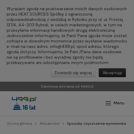
Wyrażam zgodę na przetwarzanie moich danych osobowych
przez HEAT SOURCES Spółkę z ograniczoną
odpowiedzialnością z siedzibą w Rybniku przy ul. ul. Prostej
137/4, 44-203 Rybnik, w celach marketingowych, w tym na
przesyłanie informacji handlowych drogą elektroniczną.
Jednocześnie informujemy, że Pani/ Pana zgoda może zostać
cofnięta w dowolnym momencie przez wysłanie wiadomości
e-mail na nasz adres:
info@499.pl
, spod adresu, którego
zgoda dotyczy. Informujemy, że Pani /Pana dane osobowe
nie są profilowane i bez wyraźnej zgody nie będą
przekazywane ani udostępniane innym podmiotom.
Dowiedz się więcej
Akceptuję
Darmowa dostawa od 4990zł
Strona główna
Aktualności
Sposoby czyszczenia wymiennika