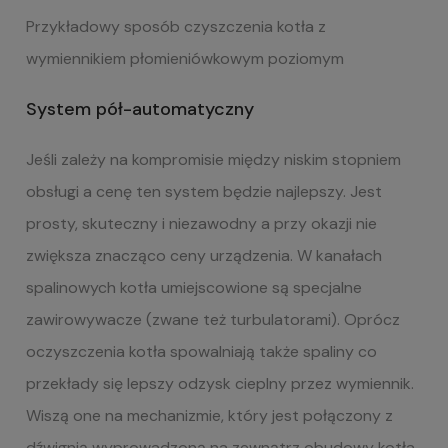
Przykładowy sposób czyszczenia kotła z
wymiennikiem płomieniówkowym poziomym
System pół-automatyczny
Jeśli zależy na kompromisie między niskim stopniem
obsługi a cenę ten system będzie najlepszy. Jest
prosty, skuteczny i niezawodny a przy okazji nie
zwiększa znacząco ceny urządzenia. W kanałach
spalinowych kotła umiejscowione są specjalne
zawirowywacze (zwane też turbulatorami). Oprócz
oczyszczenia kotła spowalniają także spaliny co
przekłady się lepszy odzysk cieplny przez wymiennik.
Wiszą one na mechanizmie, który jest połączony z
dźwignią wyprowadzoną na zewnątrz obudowy kotła.