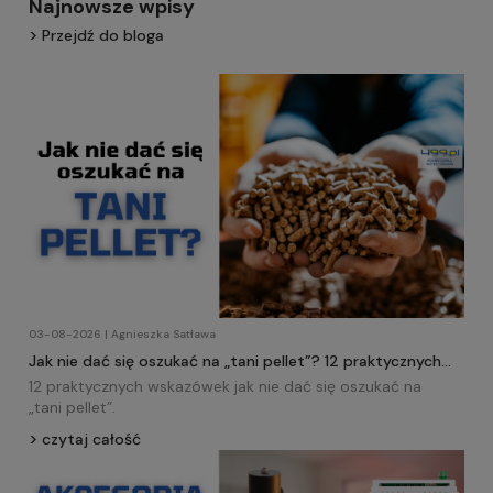
Najnowsze wpisy
Przejdź do bloga
03-08-2026 | Agnieszka Satława
Jak nie dać się oszukać na „tani pellet”? 12 praktycznych
wskazówek!
12 praktycznych wskazówek jak nie dać się oszukać na
„tani
pellet
”.
czytaj całość