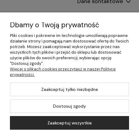
Dane kontaktowe
Informacje
Dbamy o Twoją prywatność
Płatności i dostawa
Pliki cookies i pokrewne im technologie umożliwiają poprawne
działanie strony i pomagają nam dostosować ofertę do Twoich
Pomoc
potrzeb. Możesz zaakceptować wykorzystanie przez nas
wszystkich tych plików i przejść do sklepu lub dostosować
Moje konto
użycie plików do swoich preferencji, wybierając opcję
"Dostosuj zgody".
Więcej o plikach cookies przeczytasz w naszej Polityce
prywatności.
©2026 Wszelkie Prawa Zastrzeżone | 499.pl - najlepszy sklep z
Zaakceptuj tylko niezbędne
kotłami na pellet
Master by
Ecommercy
Dostosuj zgody
Zaakceptuj wszystkie