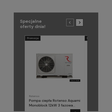
Specjalne
oferty dnia!
Promocja
Promocja
Rotenso
METAL-FACH
Pompa ciepła Rotenso Aquami
Pompa ciepła
Monoblock 12kW 3 fazowa
(Midea) Elika 
AQM120X3
fazowa