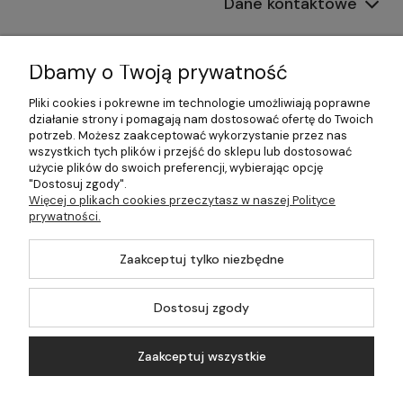
Dane kontaktowe
Informacje
Dbamy o Twoją prywatność
Płatności i dostawa
Pliki cookies i pokrewne im technologie umożliwiają poprawne
działanie strony i pomagają nam dostosować ofertę do Twoich
Pomoc
potrzeb. Możesz zaakceptować wykorzystanie przez nas
wszystkich tych plików i przejść do sklepu lub dostosować
Moje konto
użycie plików do swoich preferencji, wybierając opcję
"Dostosuj zgody".
Więcej o plikach cookies przeczytasz w naszej Polityce
prywatności.
©2026 Wszelkie Prawa Zastrzeżone | 499.pl - najlepszy sklep z
Zaakceptuj tylko niezbędne
kotłami na pellet
Master by
Ecommercy
Dostosuj zgody
Zaakceptuj wszystkie