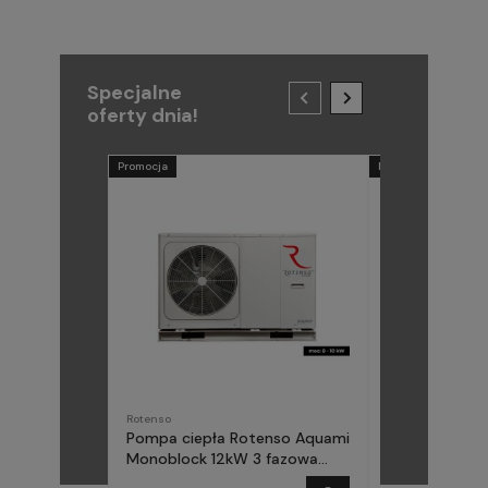
Specjalne
oferty dnia!
Promocja
Promocja
Rotenso
METAL-FACH
Pompa ciepła Rotenso Aquami
Pompa ciepła
Monoblock 12kW 3 fazowa
(Midea) Elika 
AQM120X3
fazowa