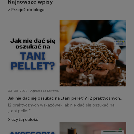
Najnowsze wpisy
Przejdź do bloga
03-08-2026 | Agnieszka Satława
Jak nie dać się oszukać na „tani pellet”? 12 praktycznych
wskazówek!
12 praktycznych wskazówek jak nie dać się oszukać na
„tani
pellet
”.
czytaj całość