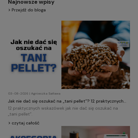
Najnowsze wpisy
Przejdź do bloga
03-08-2026 | Agnieszka Satława
Jak nie dać się oszukać na „tani pellet”? 12 praktycznych
wskazówek!
12 praktycznych wskazówek jak nie dać się oszukać na
„tani
pellet
”.
czytaj całość