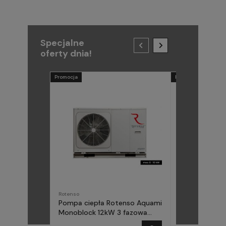
Specjalne
oferty dnia!
Promocja
Promocja
Rotenso
METAL-FACH
Pompa ciepła Rotenso Aquami
Pompa ciepła
Monoblock 12kW 3 fazowa
(Midea) Elika 
AQM120X3
fazowa