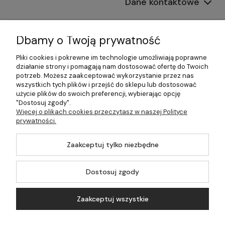
Dane kontaktowe
Informacje
Dbamy o Twoją prywatność
Płatności i dostawa
Pliki cookies i pokrewne im technologie umożliwiają poprawne
działanie strony i pomagają nam dostosować ofertę do Twoich
Pomoc
potrzeb. Możesz zaakceptować wykorzystanie przez nas
wszystkich tych plików i przejść do sklepu lub dostosować
Moje konto
użycie plików do swoich preferencji, wybierając opcję
"Dostosuj zgody".
Więcej o plikach cookies przeczytasz w naszej Polityce
prywatności.
©2026 Wszelkie Prawa Zastrzeżone | 499.pl - najlepszy sklep z
Zaakceptuj tylko niezbędne
kotłami na pellet
Master by
Ecommercy
Dostosuj zgody
Zaakceptuj wszystkie