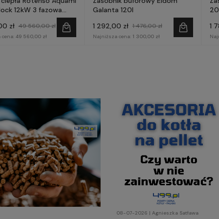
ciepła Rotenso Aquami
Zasobnik buforowy Eldom
Za
ock 12kW 3 fazowa
Galanta 120l
20
0X3
00 zł
1 292,00 zł
1 7
49 560,00 zł
1 476,00 zł
 cena:
49 560,00 zł
Najniższa cena:
1 300,00 zł
Naj
08-07-2026 | Agnieszka Satława