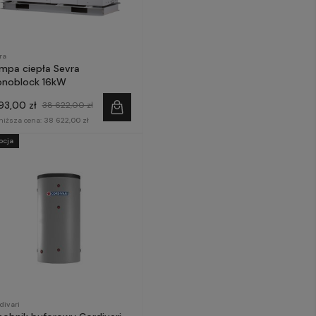
ra
mpa ciepła Sevra
noblock 16kW
193,00 zł
38 622,00 zł
niższa cena:
38 622,00 zł
ocja
divari