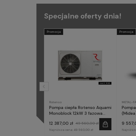
Specjalne oferty dnia!
Promocja
Promocja
Rotenso
METAL-F
Pompa ciepła Rotenso Aquami
Pompa 
Monoblock 12kW 3 fazowa
(Midea)
AQM120X3
fazow
12 387,00 zł
9 557,
49 560,00 zł
Najniższa cena:
49 560,00 zł
Najniższ