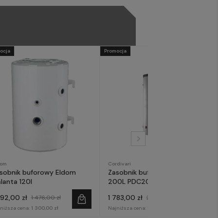
ocja
Promocja
dom
Cordivari
sobnik buforowy Eldom
Zasobnik buforowy Cordivari
lanta 120l
200L PDC200
292,00 zł
1 783,00 zł
1 476,00 zł
2 099,00 zł
niższa cena:
1 300,00 zł
Najniższa cena:
1 800,00 zł