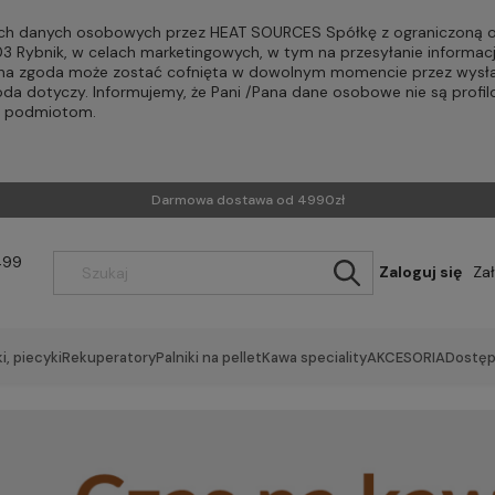
h danych osobowych przez HEAT SOURCES Spółkę z ograniczoną od
-203 Rybnik, w celach marketingowych, w tym na przesyłanie informac
Pana zgoda może zostać cofnięta w dowolnym momencie przez wysła
oda dotyczy. Informujemy, że Pani /Pana dane osobowe nie są profi
m podmiotom.
Darmowa dostawa od 4990zł
499
Zaloguj się
Za
i, piecyki
Rekuperatory
Palniki na pellet
Kawa speciality
AKCESORIA
Dostęp