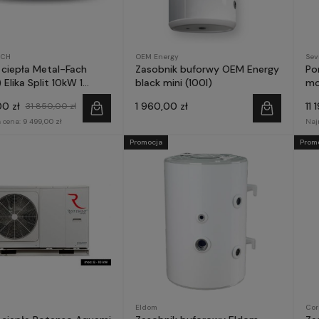
ACH
OEM Energy
Sev
ciepła Metal-Fach
Zasobnik buforwy OEM Energy
Po
 Elika Split 10kW 1
black mini (100l)
mo
0 zł
1 960,00 zł
11 
31 850,00 zł
 cena:
9 499,00 zł
Naj
Promocja
Prom
Eldom
Cor