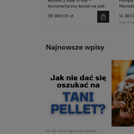
BioWIN 2 Edel 10 kW -
Pompa 
Automatyczny kocioł na pellet
Monobl
- WINDHAGER
AQM12
39 380,00 zł
12 387,
Najniższa
Najnowsze wpisy
03-08-2026 | Agnieszka Satława