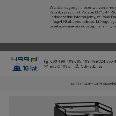
Wyrażam zgodę na przetwarzanie moic
Rybniku przy ul. ul. Prostej 137/4, 44
Jednocześnie informujemy, że Pani/ 
info@499.pl
, spod adresu, którego zg
przekazywane ani udostępniane inny
663 499 499
|
665 499 499
|
324 270 
info@499.pl
Odwiedź nas
KOTŁY
POMPY CIEPŁA
Komink