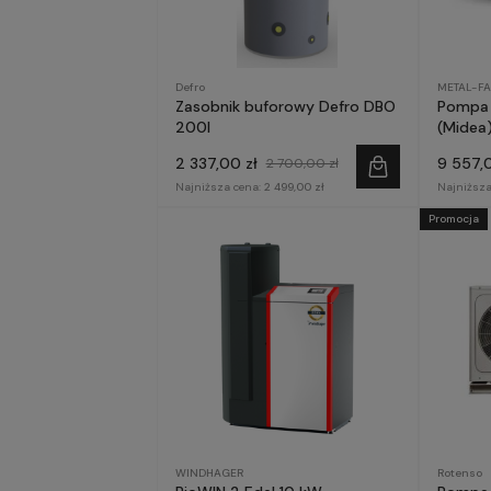
Defro
METAL-F
Zasobnik buforowy Defro DBO
Pompa 
200l
(Midea)
fazowa
2 337,00 zł
9 557,0
2 700,00 zł
Najniższa cena:
2 499,00 zł
Najniższa
Promocja
WINDHAGER
Rotenso