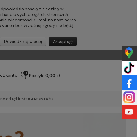
powiedzialnością z siedzibą w
ji handlowych drogą elektroniczną.
nie wiadomości e-mail na nasz adres:
lowane i bez wyraźnej zgody nie będą
Dowiedz się więcej
Akceptuję
0
łóż konto
Koszyk:
0,00 zł
ne od ręki
USŁUGI MONTAŻU