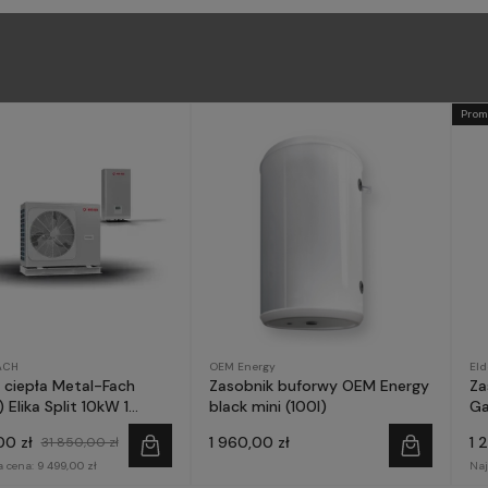
Prom
ACH
OEM Energy
El
ciepła Metal-Fach
Zasobnik buforwy OEM Energy
Za
 Elika Split 10kW 1
black mini (100l)
Ga
a
00 zł
1 960,00 zł
1 
31 850,00 zł
a cena:
9 499,00 zł
Naj