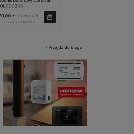
sobnik buforowy Cordivari
0L PDC200
83,00 zł
2 099,00 zł
niższa cena:
1 800,00 zł
Przejdź do bloga