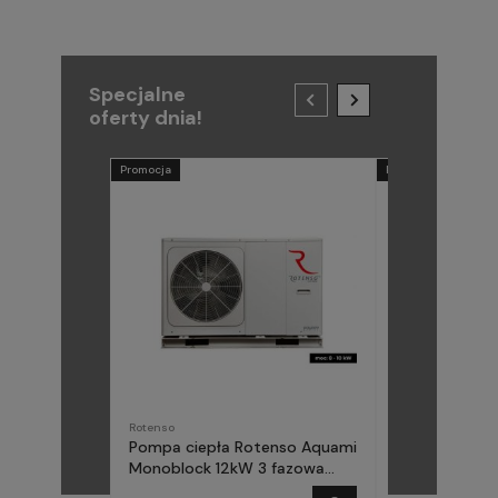
Specjalne
oferty dnia!
Promocja
Promocja
Rotenso
METAL-FACH
Pompa ciepła Rotenso Aquami
Pompa ciepła
Monoblock 12kW 3 fazowa
(Midea) Elika 
AQM120X3
fazowa