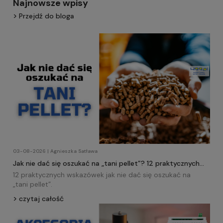
Najnowsze wpisy
Przejdź do bloga
03-08-2026 | Agnieszka Satława
Jak nie dać się oszukać na „tani pellet”? 12 praktycznych
wskazówek!
12 praktycznych wskazówek jak nie dać się oszukać na
„tani
pellet
”.
czytaj całość