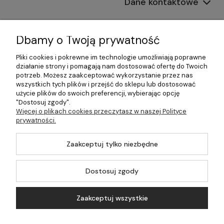
Dane kontaktowe
Informacje
Dbamy o Twoją prywatność
Płatności i dostawa
Pliki cookies i pokrewne im technologie umożliwiają poprawne
działanie strony i pomagają nam dostosować ofertę do Twoich
Pomoc
potrzeb. Możesz zaakceptować wykorzystanie przez nas
wszystkich tych plików i przejść do sklepu lub dostosować
Moje konto
użycie plików do swoich preferencji, wybierając opcję
"Dostosuj zgody".
Więcej o plikach cookies przeczytasz w naszej Polityce
prywatności.
©2026 Wszelkie Prawa Zastrzeżone | 499.pl - najlepszy sklep z
Zaakceptuj tylko niezbędne
kotłami na pellet
Master by
Ecommercy
Dostosuj zgody
Zaakceptuj wszystkie