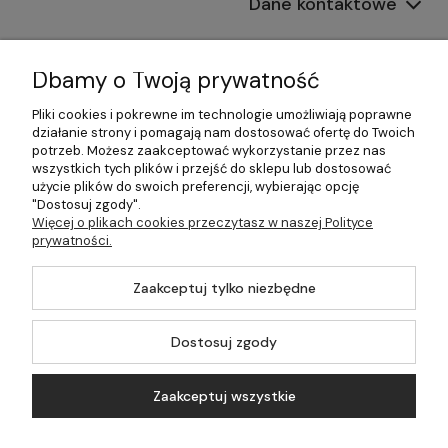
Dane kontaktowe
Informacje
Dbamy o Twoją prywatność
Płatności i dostawa
Pliki cookies i pokrewne im technologie umożliwiają poprawne
działanie strony i pomagają nam dostosować ofertę do Twoich
Pomoc
potrzeb. Możesz zaakceptować wykorzystanie przez nas
wszystkich tych plików i przejść do sklepu lub dostosować
Moje konto
użycie plików do swoich preferencji, wybierając opcję
"Dostosuj zgody".
Więcej o plikach cookies przeczytasz w naszej Polityce
prywatności.
©2026 Wszelkie Prawa Zastrzeżone | 499.pl - najlepszy sklep z
Zaakceptuj tylko niezbędne
kotłami na pellet
Master by
Ecommercy
Dostosuj zgody
Zaakceptuj wszystkie