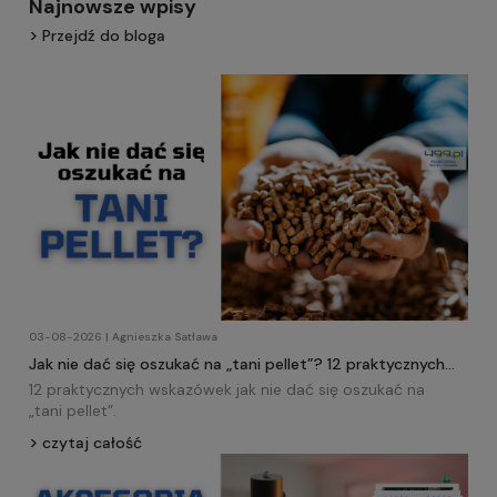
Najnowsze wpisy
Przejdź do bloga
03-08-2026 | Agnieszka Satława
Jak nie dać się oszukać na „tani pellet”? 12 praktycznych
wskazówek!
12 praktycznych wskazówek jak nie dać się oszukać na
„tani
pellet
”.
czytaj całość