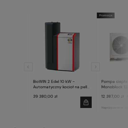
Promocja
BioWIN 2 Edel 10 kW -
Pompa ciepła
Automatyczny kocioł na pellet
Monoblock 12
- WINDHAGER
AQM120X3
39 380,00 zł
12 387,00 zł
Najniższa cena:
49