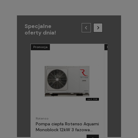
Specjalne
oferty dnia!
Promocja
Promocja
Rotenso
METAL-FACH
Pompa ciepła Rotenso Aquami
Pompa ciepła
Monoblock 12kW 3 fazowa
(Midea) Elika 
AQM120X3
fazowa