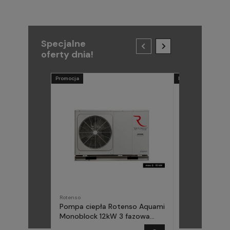
Specjalne
oferty dnia!
Promocja
Promocja
Rotenso
METAL-FACH
Pompa ciepła Rotenso Aquami
Pompa ciepła
Monoblock 12kW 3 fazowa
(Midea) Elika 
AQM120X3
fazowa