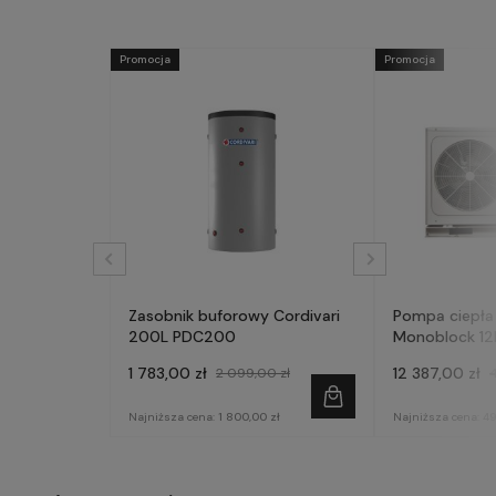
Promocja
Promocja
Zasobnik buforowy Cordivari
Pompa ciepła
200L PDC200
Monoblock 12
AQM120X3
1 783,00 zł
12 387,00 zł
2 099,00 zł
Najniższa cena:
1 800,00 zł
Najniższa cena:
49