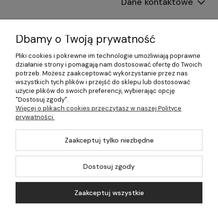
Dane kontaktowe
Informacje
Dbamy o Twoją prywatność
Płatności i dostawa
Pliki cookies i pokrewne im technologie umożliwiają poprawne
działanie strony i pomagają nam dostosować ofertę do Twoich
Pomoc
potrzeb. Możesz zaakceptować wykorzystanie przez nas
wszystkich tych plików i przejść do sklepu lub dostosować
Moje konto
użycie plików do swoich preferencji, wybierając opcję
"Dostosuj zgody".
Więcej o plikach cookies przeczytasz w naszej Polityce
prywatności.
©2026 Wszelkie Prawa Zastrzeżone | 499.pl - najlepszy sklep z
Zaakceptuj tylko niezbędne
kotłami na pellet
Master by
Ecommercy
Dostosuj zgody
Zaakceptuj wszystkie