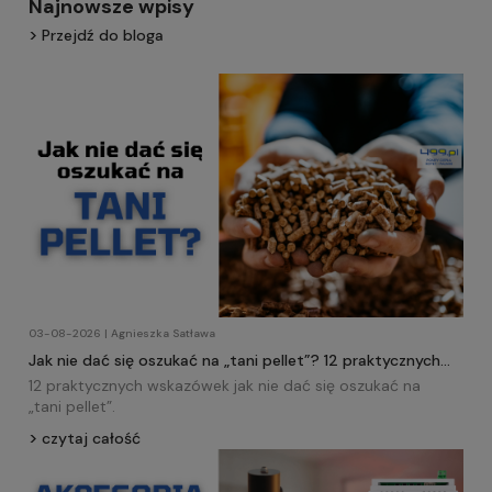
Najnowsze wpisy
Przejdź do bloga
03-08-2026 | Agnieszka Satława
Jak nie dać się oszukać na „tani pellet”? 12 praktycznych
wskazówek!
12 praktycznych wskazówek jak nie dać się oszukać na
„tani
pellet
”.
czytaj całość