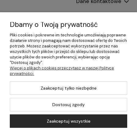
Dane kontaktowe
Informacje
Dbamy o Twoją prywatność
Płatności i dostawa
Pliki cookies i pokrewne im technologie umożliwiają poprawne
działanie strony i pomagają nam dostosować ofertę do Twoich
Pomoc
potrzeb. Możesz zaakceptować wykorzystanie przez nas
wszystkich tych plików i przejść do sklepu lub dostosować
Moje konto
użycie plików do swoich preferencji, wybierając opcję
"Dostosuj zgody".
Więcej o plikach cookies przeczytasz w naszej Polityce
prywatności.
©2026 Wszelkie Prawa Zastrzeżone | 499.pl - najlepszy sklep z
Zaakceptuj tylko niezbędne
kotłami na pellet
Master by
Ecommercy
Dostosuj zgody
Zaakceptuj wszystkie