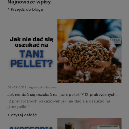
Najnowsze wpisy
Przejdź do bloga
03-08-2026 | Agnieszka Satława
Jak nie dać się oszukać na „tani pellet”? 12 praktycznych
wskazówek!
12 praktycznych wskazówek jak nie dać się oszukać na
„tani
pellet
”.
czytaj całość