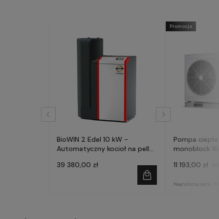
Promocja
BioWIN 2 Edel 10 kW -
Pompa ciepła
Automatyczny kocioł na pellet
monoblock 1
- WINDHAGER
39 380,00 zł
11 193,00 zł
38
Najniższa cena:
38