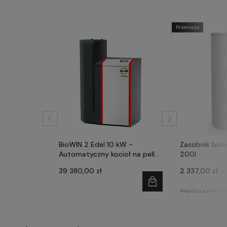
Promocja
BioWIN 2 Edel 10 kW -
Zasobnik buf
Automatyczny kocioł na pellet
200l
- WINDHAGER
39 380,00 zł
2 337,00 zł
2
Najniższa cena:
2 