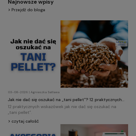
Najnowsze wpisy
Przejdź do bloga
03-08-2026 | Agnieszka Satława
Jak nie dać się oszukać na „tani pellet”? 12 praktycznych
wskazówek!
12 praktycznych wskazówek jak nie dać się oszukać na
„tani
pellet
”.
czytaj całość