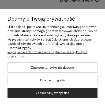
Dane kontaktowe
Informacje
Dbamy o Twoją prywatność
Płatności i dostawa
Pliki cookies i pokrewne im technologie umożliwiają poprawne
działanie strony i pomagają nam dostosować ofertę do Twoich
Pomoc
potrzeb. Możesz zaakceptować wykorzystanie przez nas
wszystkich tych plików i przejść do sklepu lub dostosować
Moje konto
użycie plików do swoich preferencji, wybierając opcję
"Dostosuj zgody".
Więcej o plikach cookies przeczytasz w naszej Polityce
prywatności.
©2026 Wszelkie Prawa Zastrzeżone | 499.pl - najlepszy sklep z
Zaakceptuj tylko niezbędne
kotłami na pellet
Master by
Ecommercy
Dostosuj zgody
Zaakceptuj wszystkie