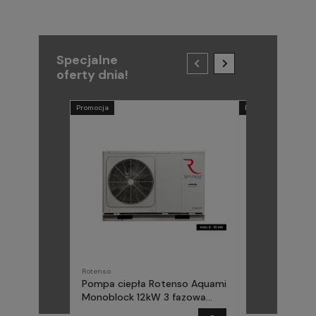
Specjalne
oferty dnia!
Promocja
Promocja
Rotenso
METAL-FACH
Pompa ciepła Rotenso Aquami
Pompa ciepła
Monoblock 12kW 3 fazowa
(Midea) Elika 
AQM120X3
fazowa