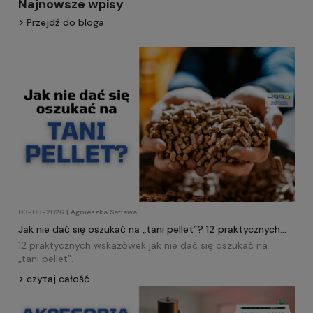
Najnowsze wpisy
Przejdź do bloga
03-08-2026 | Agnieszka Satława
Jak nie dać się oszukać na „tani pellet”? 12 praktycznych
wskazówek!
12 praktycznych wskazówek jak nie dać się oszukać na
„tani
pellet
”.
czytaj całość