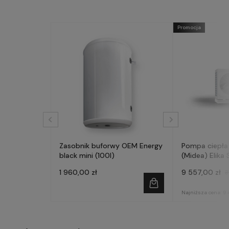
Promocja
Zasobnik buforwy OEM Energy
Pompa ciepła
black mini (100l)
(Midea) Elika 
fazowa
1 960,00 zł
9 557,00 zł
3
Najniższa cena:
9 