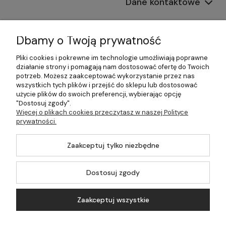
Dane kontaktowe
Informacje
Dbamy o Twoją prywatność
Płatności i dostawa
Pliki cookies i pokrewne im technologie umożliwiają poprawne
działanie strony i pomagają nam dostosować ofertę do Twoich
Pomoc
potrzeb. Możesz zaakceptować wykorzystanie przez nas
wszystkich tych plików i przejść do sklepu lub dostosować
Moje konto
użycie plików do swoich preferencji, wybierając opcję
"Dostosuj zgody".
Więcej o plikach cookies przeczytasz w naszej Polityce
prywatności.
©2026 Wszelkie Prawa Zastrzeżone | 499.pl - najlepszy sklep z
Zaakceptuj tylko niezbędne
kotłami na pellet
Master by
Ecommercy
Dostosuj zgody
Zaakceptuj wszystkie