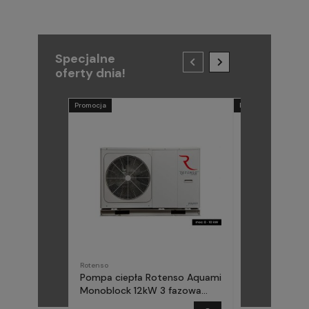
Specjalne
oferty dnia!
Promocja
Promocja
Rotenso
METAL-FACH
Pompa ciepła Rotenso Aquami
Pompa ciepła
Monoblock 12kW 3 fazowa
(Midea) Elika 
AQM120X3
fazowa