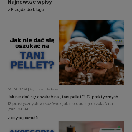
Najnowsze wpisy
Przejdź do bloga
03-08-2026 | Agnieszka Satława
Jak nie dać się oszukać na „tani pellet”? 12 praktycznych
wskazówek!
12 praktycznych wskazówek jak nie dać się oszukać na
„tani
pellet
”.
czytaj całość