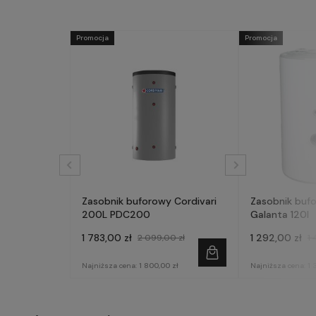
Promocja
Promocja
Zasobnik buforowy Cordivari
Zasobnik buf
200L PDC200
Galanta 120l
1 783,00 zł
1 292,00 zł
2 099,00 zł
1 
Najniższa cena:
1 800,00 zł
Najniższa cena:
1 