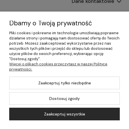
Dane kontaktowe
Informacje
Dbamy o Twoją prywatność
Płatności i dostawa
Pliki cookies i pokrewne im technologie umożliwiają poprawne
działanie strony i pomagają nam dostosować ofertę do Twoich
Pomoc
potrzeb. Możesz zaakceptować wykorzystanie przez nas
wszystkich tych plików i przejść do sklepu lub dostosować
Moje konto
użycie plików do swoich preferencji, wybierając opcję
"Dostosuj zgody".
Więcej o plikach cookies przeczytasz w naszej Polityce
prywatności.
©2026 Wszelkie Prawa Zastrzeżone | 499.pl - najlepszy sklep z
Zaakceptuj tylko niezbędne
kotłami na pellet
Master by
Ecommercy
Dostosuj zgody
Zaakceptuj wszystkie