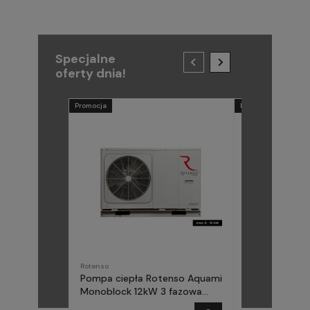
Specjalne
oferty dnia!
Promocja
Promocja
Rotenso
METAL-FACH
Pompa ciepła Rotenso Aquami
Pompa ciepła
Monoblock 12kW 3 fazowa
(Midea) Elika 
AQM120X3
fazowa