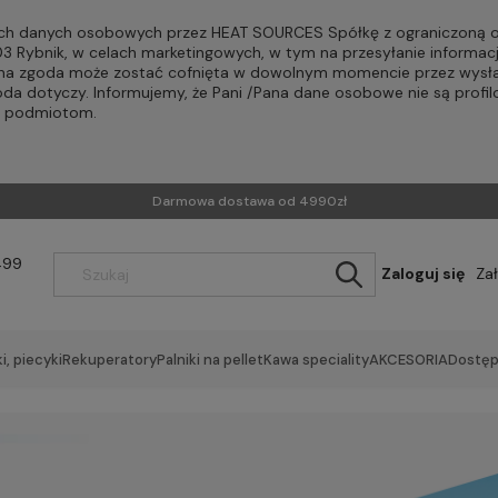
h danych osobowych przez HEAT SOURCES Spółkę z ograniczoną od
-203 Rybnik, w celach marketingowych, w tym na przesyłanie informac
Pana zgoda może zostać cofnięta w dowolnym momencie przez wysła
oda dotyczy. Informujemy, że Pani /Pana dane osobowe nie są profi
m podmiotom.
Darmowa dostawa od 4990zł
499
Zaloguj się
Za
i, piecyki
Rekuperatory
Palniki na pellet
Kawa speciality
AKCESORIA
Dostęp