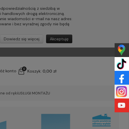
powiedzialnością z siedzibą w
ji handlowych drogą elektroniczną.
nie wiadomości e-mail na nasz adres:
lowane i bez wyraźnej zgody nie będą
Dowiedz się więcej
Akceptuję
0
łóż konto
Koszyk:
0,00 zł
ne od ręki
USŁUGI MONTAŻU