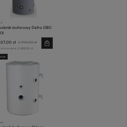
ro
sobnik buforowy Defro DBO
0l
337,00 zł
2 700,00 zł
niższa cena:
2 499,00 zł
ocja
om