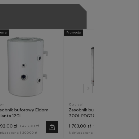
ocja
Promocja
dom
Cordivari
sobnik buforowy Eldom
Zasobnik buforowy Cordivari
lanta 120l
200L PDC200
292,00 zł
1 783,00 zł
1 476,00 zł
2 099,00 zł
niższa cena:
1 300,00 zł
Najniższa cena:
1 800,00 zł