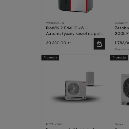
WINDHAGER
Cordivari
BioWIN 2 Edel 10 kW -
Zasobn
Automatyczny kocioł na pellet
200L 
- WINDHAGER
39 380,00 zł
1 783,0
Najniższa
Promocja
Promocja
METAL-FACH
Sevra