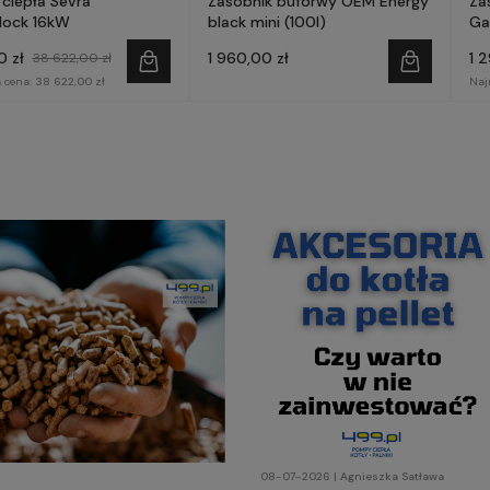
ciepła Sevra
Zasobnik buforwy OEM Energy
Za
ock 16kW
black mini (100l)
Ga
0 zł
1 960,00 zł
1 
38 622,00 zł
 cena:
38 622,00 zł
Naj
08-07-2026 | Agnieszka Satława