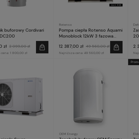
Rotenso
Def
ik buforowy Cordivari
Pompa ciepła Rotenso Aquami
Za
PDC200
Monoblock 12kW 3 fazowa
20
AQM120X3
0 zł
12 387,00 zł
2 
2 099,00 zł
49 560,00 zł
 cena:
1 800,00 zł
Najniższa cena:
49 560,00 zł
Naj
Prom
OEM Energy
Eld