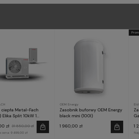
Prom
ACH
OEM Energy
El
ciepła Metal-Fach
Zasobnik buforwy OEM Energy
Za
 Elika Split 10kW 1
black mini (100l)
Ga
a
00 zł
1 960,00 zł
1 
31 850,00 zł
a cena:
9 499,00 zł
Naj