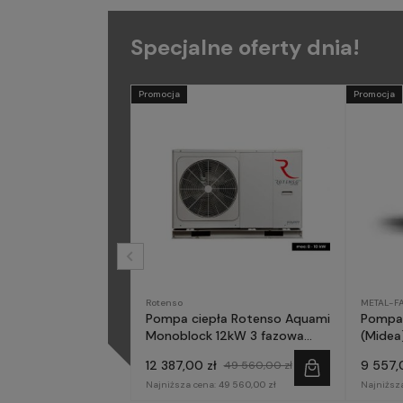
Specjalne oferty dnia!
Promocja
Promocja
Rotenso
METAL-F
Pompa ciepła Rotenso Aquami
Pompa 
Monoblock 12kW 3 fazowa
(Midea)
AQM120X3
fazow
12 387,00 zł
9 557,
49 560,00 zł
Najniższa cena:
49 560,00 zł
Najniższ