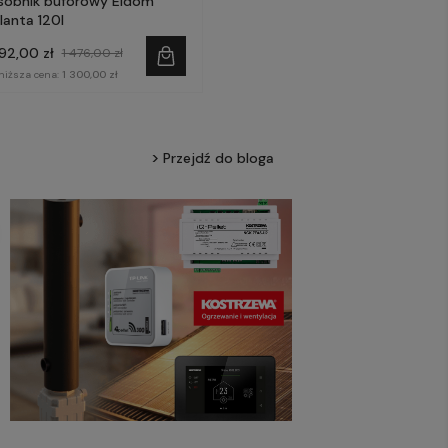
sobnik buforowy Eldom
lanta 120l
292,00 zł
1 476,00 zł
niższa cena:
1 300,00 zł
Przejdź do bloga