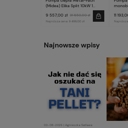
Pompa ciepła Metal-Fach
Pompa 
(Midea) Elika Split 10kW 1
monobl
fazowa
9 557,00 zł
11 193,0
31 850,00 zł
Najniższa cena:
9 499,00 zł
Najniższa
Najnowsze wpisy
03-08-2026 | Agnieszka Satława