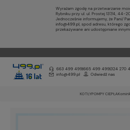
Wyrażam zgodę na przetwarzanie moic
Rybniku przy ul. ul. Prostej 137/4, 44
Jednocześnie informujemy, że Pani/ 
info@499.pl
, spod adresu, którego zg
przekazywane ani udostępniane inny
663 499 499
|
665 499 499
|
324 270 
info@499.pl
Odwiedź nas
KOTŁY
POMPY CIEPŁA
Komink