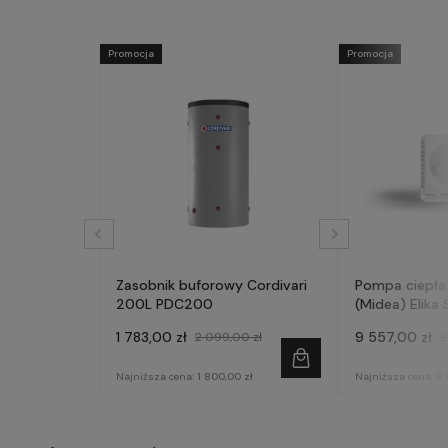
Promocja
Promocja
Zasobnik buforowy Cordivari
Pompa ciepła
200L PDC200
(Midea) Elika 
fazowa
1 783,00 zł
9 557,00 zł
2 099,00 zł
3
Najniższa cena:
1 800,00 zł
Najniższa cena:
9 