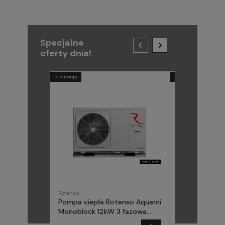
Specjalne
oferty dnia!
Promocja
Promocja
Rotenso
METAL-FACH
Pompa ciepła Rotenso Aquami
Pompa ciepła
Monoblock 12kW 3 fazowa
(Midea) Elika 
AQM120X3
fazowa