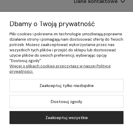
Dane kontaktowe
Informacje
Dbamy o Twoją prywatność
Płatności i dostawa
Pliki cookies i pokrewne im technologie umożliwiają poprawne
działanie strony i pomagają nam dostosować ofertę do Twoich
Pomoc
potrzeb. Możesz zaakceptować wykorzystanie przez nas
wszystkich tych plików i przejść do sklepu lub dostosować
Moje konto
użycie plików do swoich preferencji, wybierając opcję
"Dostosuj zgody".
Więcej o plikach cookies przeczytasz w naszej Polityce
prywatności.
©2026 Wszelkie Prawa Zastrzeżone | 499.pl - najlepszy sklep z
Zaakceptuj tylko niezbędne
kotłami na pellet
Master by
Ecommercy
Dostosuj zgody
Zaakceptuj wszystkie