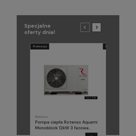
Specjalne
oferty dnia!
Promocja
Promocja
Rotenso
METAL-FACH
Pompa ciepła Rotenso Aquami
Pompa ciepła
Monoblock 12kW 3 fazowa
(Midea) Elika 
AQM120X3
fazowa