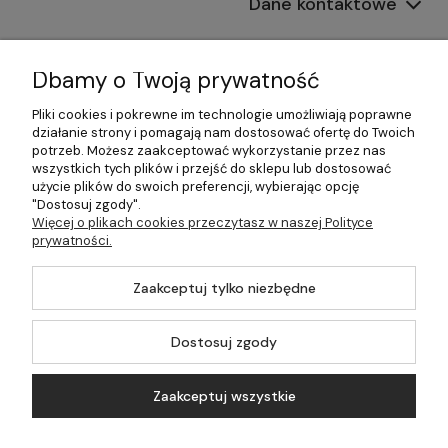
Dane kontaktowe
Informacje
Dbamy o Twoją prywatność
Płatności i dostawa
Pliki cookies i pokrewne im technologie umożliwiają poprawne
działanie strony i pomagają nam dostosować ofertę do Twoich
Pomoc
potrzeb. Możesz zaakceptować wykorzystanie przez nas
wszystkich tych plików i przejść do sklepu lub dostosować
Moje konto
użycie plików do swoich preferencji, wybierając opcję
"Dostosuj zgody".
Więcej o plikach cookies przeczytasz w naszej Polityce
prywatności.
©2026 Wszelkie Prawa Zastrzeżone | 499.pl - najlepszy sklep z
Zaakceptuj tylko niezbędne
kotłami na pellet
Master by
Ecommercy
Dostosuj zgody
Zaakceptuj wszystkie