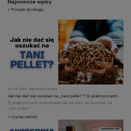
Najnowsze wpisy
Przejdź do bloga
03-08-2026 | Agnieszka Satława
Jak nie dać się oszukać na „tani pellet”? 12 praktycznych
wskazówek!
12 praktycznych wskazówek jak nie dać się oszukać na
„tani
pellet
”.
czytaj całość