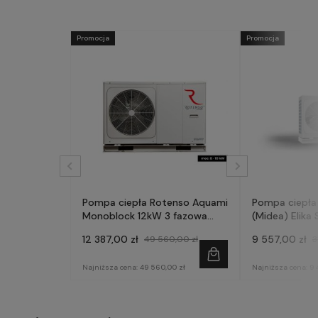
Promocja
Promocja
Pompa ciepła Rotenso Aquami
Pompa ciepła
Monoblock 12kW 3 fazowa
(Midea) Elika 
AQM120X3
fazowa
12 387,00 zł
9 557,00 zł
49 560,00 zł
3
Najniższa cena:
49 560,00 zł
Najniższa cena:
9 