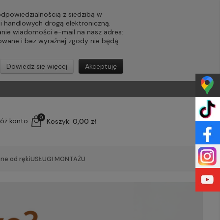
powiedzialnością z siedzibą w
ji handlowych drogą elektroniczną.
nie wiadomości e-mail na nasz adres:
lowane i bez wyraźnej zgody nie będą
Dowiedz się więcej
Akceptuję
0
łóż konto
Koszyk:
0,00 zł
ne od ręki
USŁUGI MONTAŻU