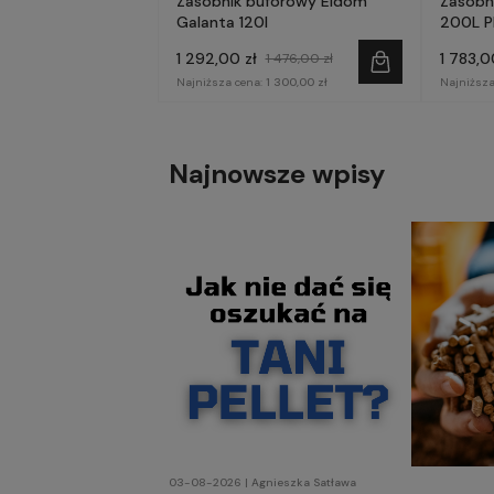
Zasobnik buforowy Eldom
Zasobn
Galanta 120l
200L 
1 292,00 zł
1 783,0
1 476,00 zł
Najniższa cena:
1 300,00 zł
Najniższa
Najnowsze wpisy
03-08-2026 | Agnieszka Satława