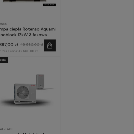
enso
mpa ciepła Rotenso Aquami
noblock 12kW 3 fazowa
M120X3
 387,00 zł
49 560,00 zł
niższa cena:
49 560,00 zł
ocja
AL-FACH