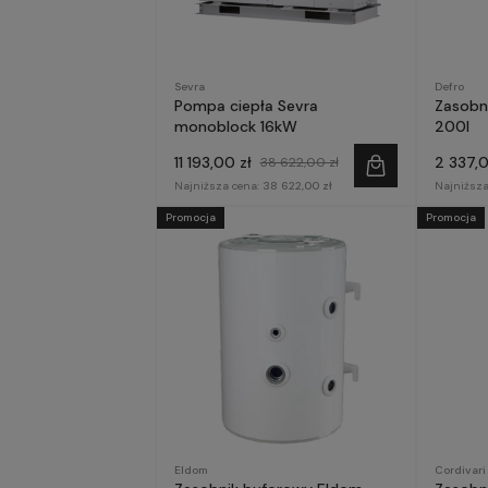
Sevra
Defro
Pompa ciepła Sevra
Zasobn
monoblock 16kW
200l
11 193,00 zł
2 337,0
38 622,00 zł
Najniższa cena:
38 622,00 zł
Najniższa
Promocja
Promocja
Eldom
Cordivari