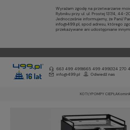
Wyrażam zgodę na przetwarzanie moic
Rybniku przy ul. ul. Prostej 137/4, 44
Jednocześnie informujemy, że Pani/ 
info@499.pl
, spod adresu, którego zg
przekazywane ani udostępniane inny
663 499 499
|
665 499 499
|
324 270 
info@499.pl
Odwiedź nas
KOTŁY
POMPY CIEPŁA
Komink