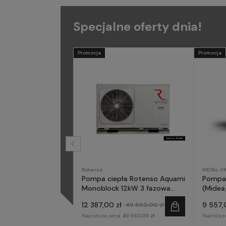
Specjalne oferty dnia!
Promocja
Promocja
Rotenso
METAL-F
Pompa ciepła Rotenso Aquami
Pompa 
Monoblock 12kW 3 fazowa
(Midea)
AQM120X3
fazow
12 387,00 zł
9 557,
49 560,00 zł
Najniższa cena:
49 560,00 zł
Najniższ