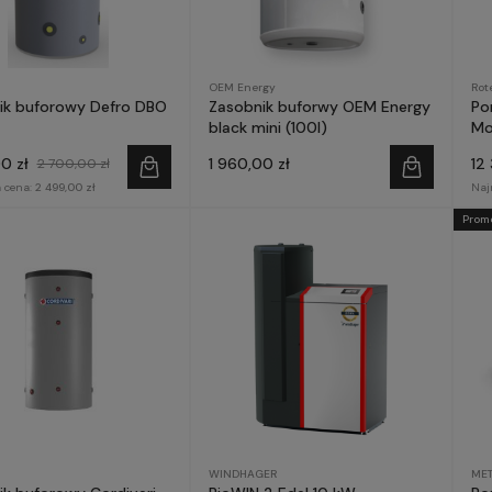
OEM Energy
Rot
ik buforowy Defro DBO
Zasobnik buforwy OEM Energy
Po
black mini (100l)
Mo
AQ
0 zł
1 960,00 zł
12
2 700,00 zł
 cena:
2 499,00 zł
Naj
Prom
WINDHAGER
MET