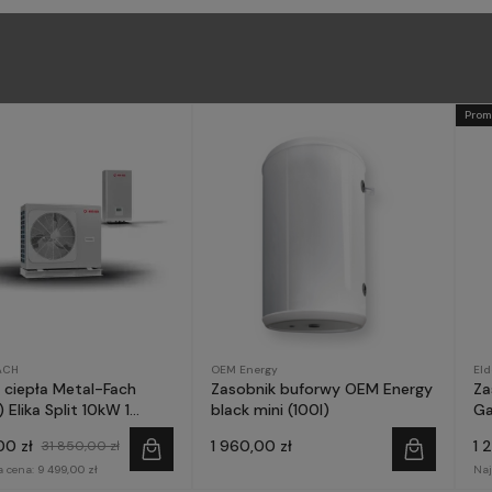
Prom
ACH
OEM Energy
El
ciepła Metal-Fach
Zasobnik buforwy OEM Energy
Za
 Elika Split 10kW 1
black mini (100l)
Ga
a
00 zł
1 960,00 zł
1 
31 850,00 zł
a cena:
9 499,00 zł
Naj