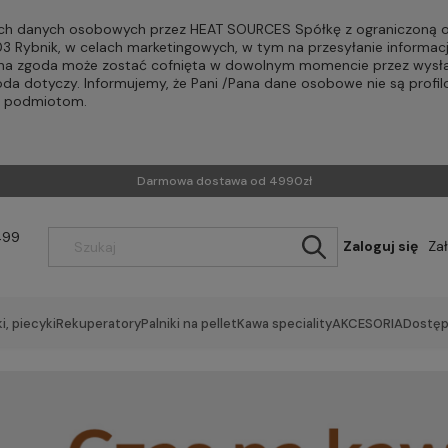
h danych osobowych przez HEAT SOURCES Spółkę z ograniczoną od
-203 Rybnik, w celach marketingowych, w tym na przesyłanie informac
Pana zgoda może zostać cofnięta w dowolnym momencie przez wysła
oda dotyczy. Informujemy, że Pani /Pana dane osobowe nie są profi
m podmiotom.
Darmowa dostawa od 4990zł
499
Zaloguj się
Za
i, piecyki
Rekuperatory
Palniki na pellet
Kawa speciality
AKCESORIA
Dostęp