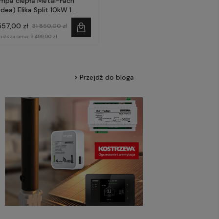
mpa ciepła Metal-Fach
dea) Elika Split 10kW 1
zowa
557,00 zł
31 850,00 zł
niższa cena:
9 499,00 zł
Przejdź do bloga