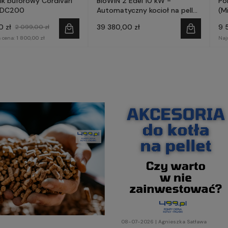
ik buforowy Cordivari
BioWIN 2 Edel 10 kW -
Po
PDC200
Automatyczny kocioł na pellet
(Mi
- WINDHAGER
fa
0 zł
39 380,00 zł
9 
2 099,00 zł
 cena:
1 800,00 zł
Naj
08-07-2026 | Agnieszka Satława