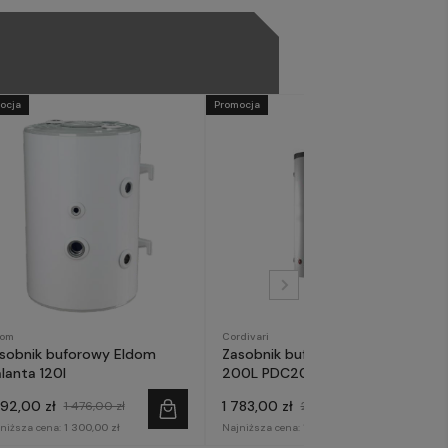
ocja
Promocja
dom
Cordivari
sobnik buforowy Eldom
Zasobnik buforowy Cordivari
lanta 120l
200L PDC200
292,00 zł
1 783,00 zł
1 476,00 zł
2 099,00 zł
niższa cena:
1 300,00 zł
Najniższa cena:
1 800,00 zł