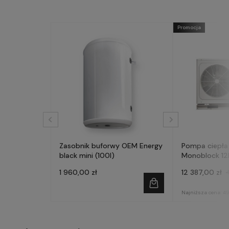
Promocja
Zasobnik buforwy OEM Energy
Pompa ciepła
black mini (100l)
Monoblock 12
AQM120X3
1 960,00 zł
12 387,00 zł
Najniższa cena:
49