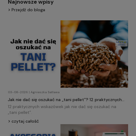
Najnowsze wpisy
Przejdź do bloga
03-08-2026 | Agnieszka Satława
Jak nie dać się oszukać na „tani pellet”? 12 praktycznych
wskazówek!
12 praktycznych wskazówek jak nie dać się oszukać na
„tani
pellet
”.
czytaj całość