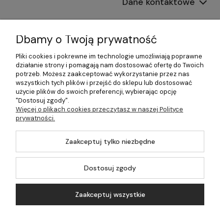
Dane kontaktowe
Informacje
Dbamy o Twoją prywatność
Płatności i dostawa
Pliki cookies i pokrewne im technologie umożliwiają poprawne
działanie strony i pomagają nam dostosować ofertę do Twoich
Pomoc
potrzeb. Możesz zaakceptować wykorzystanie przez nas
wszystkich tych plików i przejść do sklepu lub dostosować
Moje konto
użycie plików do swoich preferencji, wybierając opcję
"Dostosuj zgody".
Więcej o plikach cookies przeczytasz w naszej Polityce
prywatności.
©2026 Wszelkie Prawa Zastrzeżone | 499.pl - najlepszy sklep z
Zaakceptuj tylko niezbędne
kotłami na pellet
Master by
Ecommercy
Dostosuj zgody
Zaakceptuj wszystkie