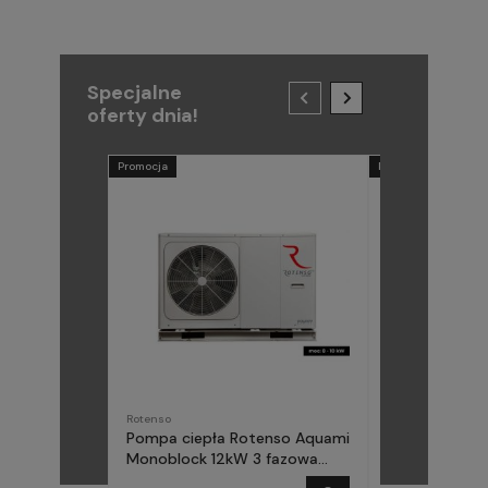
Specjalne
oferty dnia!
Promocja
Promocja
Rotenso
METAL-FACH
Pompa ciepła Rotenso Aquami
Pompa ciepła
Monoblock 12kW 3 fazowa
(Midea) Elika 
AQM120X3
fazowa