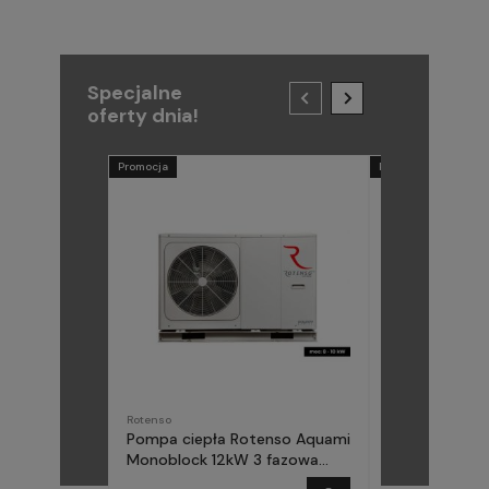
Specjalne
oferty dnia!
Promocja
Promocja
Rotenso
METAL-FACH
Pompa ciepła Rotenso Aquami
Pompa ciepła
Monoblock 12kW 3 fazowa
(Midea) Elika 
AQM120X3
fazowa