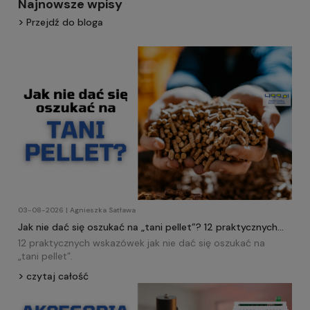
Najnowsze wpisy
Przejdź do bloga
03-08-2026 | Agnieszka Satława
Jak nie dać się oszukać na „tani pellet”? 12 praktycznych
wskazówek!
12 praktycznych wskazówek jak nie dać się oszukać na
„tani
pellet
”.
czytaj całość