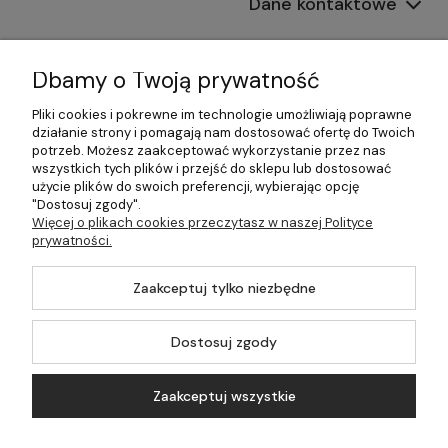
Dane kontaktowe
Informacje
Dbamy o Twoją prywatność
Płatności i dostawa
Pliki cookies i pokrewne im technologie umożliwiają poprawne
działanie strony i pomagają nam dostosować ofertę do Twoich
Pomoc
potrzeb. Możesz zaakceptować wykorzystanie przez nas
wszystkich tych plików i przejść do sklepu lub dostosować
Moje konto
użycie plików do swoich preferencji, wybierając opcję
"Dostosuj zgody".
Więcej o plikach cookies przeczytasz w naszej Polityce
prywatności.
©2026 Wszelkie Prawa Zastrzeżone | 499.pl - najlepszy sklep z
Zaakceptuj tylko niezbędne
kotłami na pellet
Master by
Ecommercy
Dostosuj zgody
Zaakceptuj wszystkie