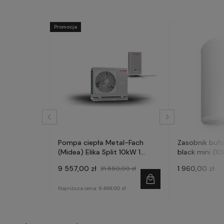
Promocja
Pompa ciepła Metal-Fach
Zasobnik buf
(Midea) Elika Split 10kW 1
black mini (10
fazowa
9 557,00 zł
1 960,00 zł
31 850,00 zł
Najniższa cena:
9 499,00 zł