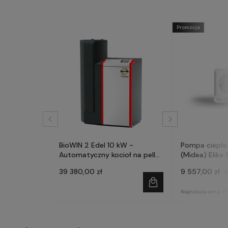
Promocja
BioWIN 2 Edel 10 kW -
Pompa ciepła
Automatyczny kocioł na pellet
(Midea) Elika 
- WINDHAGER
fazowa
39 380,00 zł
9 557,00 zł
3
Najniższa cena:
9 