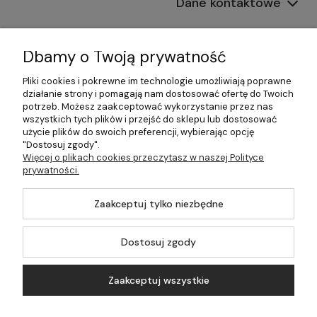
Dane kontaktowe
Informacje
Dbamy o Twoją prywatność
Płatności i dostawa
Pliki cookies i pokrewne im technologie umożliwiają poprawne
działanie strony i pomagają nam dostosować ofertę do Twoich
Pomoc
potrzeb. Możesz zaakceptować wykorzystanie przez nas
wszystkich tych plików i przejść do sklepu lub dostosować
Moje konto
użycie plików do swoich preferencji, wybierając opcję
"Dostosuj zgody".
Więcej o plikach cookies przeczytasz w naszej Polityce
prywatności.
©2026 Wszelkie Prawa Zastrzeżone | 499.pl - najlepszy sklep z
Zaakceptuj tylko niezbędne
kotłami na pellet
Master by
Ecommercy
Dostosuj zgody
Zaakceptuj wszystkie