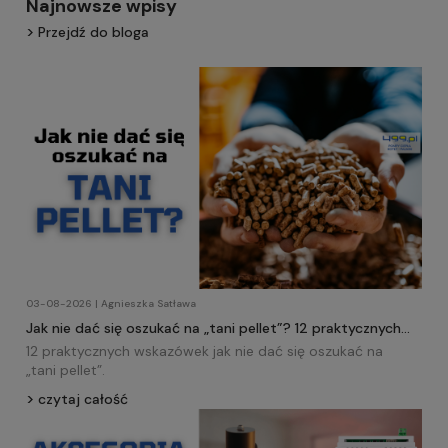
Najnowsze wpisy
Przejdź do bloga
03-08-2026 | Agnieszka Satława
Jak nie dać się oszukać na „tani pellet”? 12 praktycznych
wskazówek!
12 praktycznych wskazówek jak nie dać się oszukać na
„tani
pellet
”.
czytaj całość