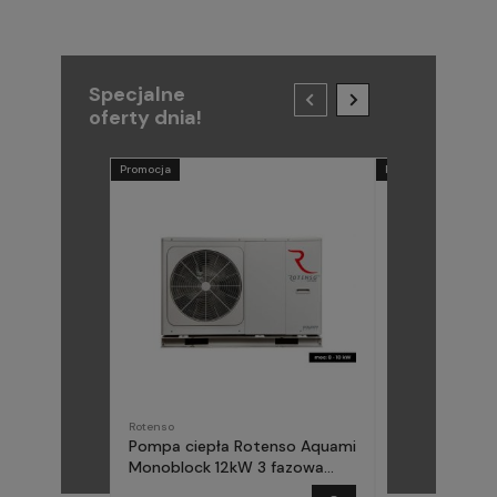
Specjalne
oferty dnia!
Promocja
Promocja
Rotenso
METAL-FACH
Pompa ciepła Rotenso Aquami
Pompa ciepła
Monoblock 12kW 3 fazowa
(Midea) Elika 
AQM120X3
fazowa