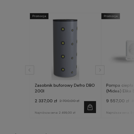
Promocja
Promocja
Zasobnik buforowy Defro DBO
Pompa ciepła
200l
(Midea) Elika 
fazowa
2 337,00 zł
9 557,00 zł
2 700,00 zł
3
Najniższa cena:
2 499,00 zł
Najniższa cena:
9 