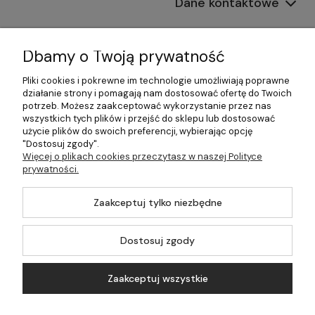
Dane kontaktowe
Informacje
Dbamy o Twoją prywatność
Płatności i dostawa
Pliki cookies i pokrewne im technologie umożliwiają poprawne
działanie strony i pomagają nam dostosować ofertę do Twoich
Pomoc
potrzeb. Możesz zaakceptować wykorzystanie przez nas
wszystkich tych plików i przejść do sklepu lub dostosować
Moje konto
użycie plików do swoich preferencji, wybierając opcję
"Dostosuj zgody".
Więcej o plikach cookies przeczytasz w naszej Polityce
prywatności.
©2026 Wszelkie Prawa Zastrzeżone | 499.pl - najlepszy sklep z
Zaakceptuj tylko niezbędne
kotłami na pellet
Master by
Ecommercy
Dostosuj zgody
Zaakceptuj wszystkie