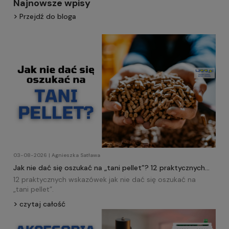
Najnowsze wpisy
Przejdź do bloga
03-08-2026 | Agnieszka Satława
Jak nie dać się oszukać na „tani pellet”? 12 praktycznych
wskazówek!
12 praktycznych wskazówek jak nie dać się oszukać na
„tani
pellet
”.
czytaj całość