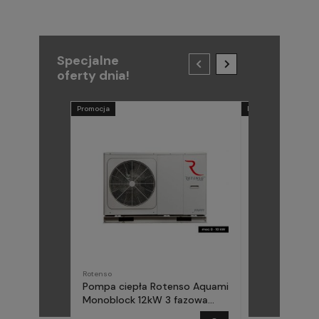
Specjalne
oferty dnia!
Promocja
Promocja
Rotenso
METAL-FACH
Pompa ciepła Rotenso Aquami
Pompa ciepła
Monoblock 12kW 3 fazowa
(Midea) Elika 
AQM120X3
fazowa