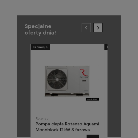
Specjalne
oferty dnia!
Promocja
Promocja
Rotenso
METAL-FACH
Pompa ciepła Rotenso Aquami
Pompa ciepła
Monoblock 12kW 3 fazowa
(Midea) Elika 
AQM120X3
fazowa