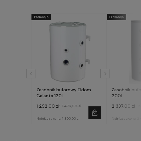
Promocja
Promocja
Zasobnik buforowy Eldom
Zasobnik buf
Galanta 120l
200l
1 292,00 zł
2 337,00 zł
1 476,00 zł
2
Najniższa cena:
1 300,00 zł
Najniższa cena:
2 