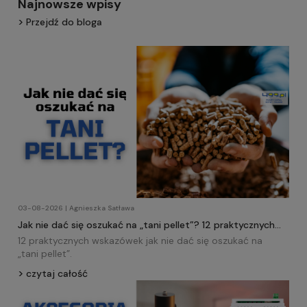
Najnowsze wpisy
Przejdź do bloga
03-08-2026 | Agnieszka Satława
Jak nie dać się oszukać na „tani pellet”? 12 praktycznych
wskazówek!
12 praktycznych wskazówek jak nie dać się oszukać na
„tani
pellet
”.
czytaj całość