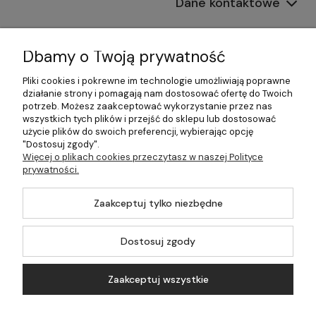
Dane kontaktowe
Informacje
Dbamy o Twoją prywatność
Płatności i dostawa
Pliki cookies i pokrewne im technologie umożliwiają poprawne
działanie strony i pomagają nam dostosować ofertę do Twoich
Pomoc
potrzeb. Możesz zaakceptować wykorzystanie przez nas
wszystkich tych plików i przejść do sklepu lub dostosować
Moje konto
użycie plików do swoich preferencji, wybierając opcję
"Dostosuj zgody".
Więcej o plikach cookies przeczytasz w naszej Polityce
prywatności.
©2026 Wszelkie Prawa Zastrzeżone | 499.pl - najlepszy sklep z
Zaakceptuj tylko niezbędne
kotłami na pellet
Master by
Ecommercy
Dostosuj zgody
Zaakceptuj wszystkie