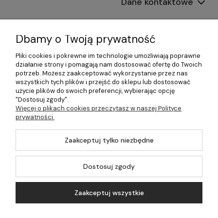
Dane kontaktowe
Informacje
Dbamy o Twoją prywatność
Płatności i dostawa
Pliki cookies i pokrewne im technologie umożliwiają poprawne
działanie strony i pomagają nam dostosować ofertę do Twoich
Pomoc
potrzeb. Możesz zaakceptować wykorzystanie przez nas
wszystkich tych plików i przejść do sklepu lub dostosować
Moje konto
użycie plików do swoich preferencji, wybierając opcję
"Dostosuj zgody".
Więcej o plikach cookies przeczytasz w naszej Polityce
prywatności.
©2026 Wszelkie Prawa Zastrzeżone | 499.pl - najlepszy sklep z
Zaakceptuj tylko niezbędne
kotłami na pellet
Master by
Ecommercy
Dostosuj zgody
Zaakceptuj wszystkie