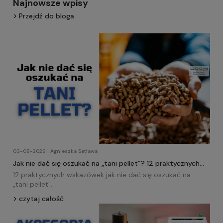
Najnowsze wpisy
Przejdź do bloga
03-08-2026 | Agnieszka Satława
Jak nie dać się oszukać na „tani pellet”? 12 praktycznych
wskazówek!
12 praktycznych wskazówek jak nie dać się oszukać na
„tani
pellet
”.
czytaj całość