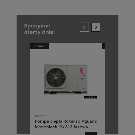
Specjalne
oferty dnia!
Promocja
Promocja
Rotenso
METAL-FACH
Pompa ciepła Rotenso Aquami
Pompa ciepła
Monoblock 12kW 3 fazowa
(Midea) Elika 
AQM120X3
fazowa