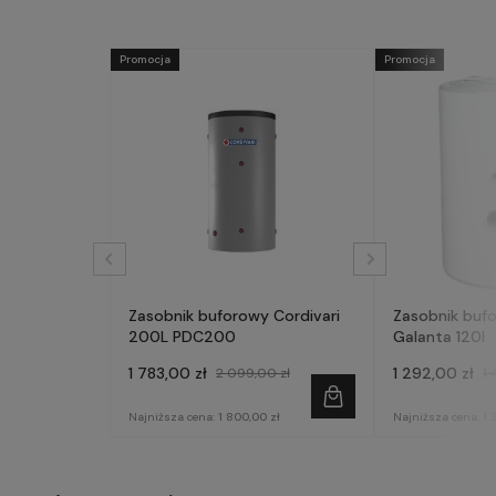
Promocja
Promocja
Zasobnik buforowy Cordivari
Zasobnik buf
200L PDC200
Galanta 120l
1 783,00 zł
1 292,00 zł
2 099,00 zł
1 
Najniższa cena:
1 800,00 zł
Najniższa cena:
1 