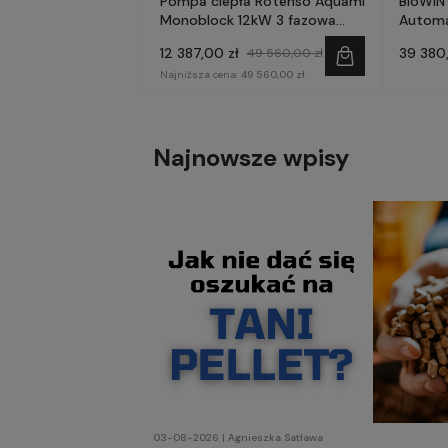
Pompa ciepła Rotenso Aquami
BioWIN 
Monoblock 12kW 3 fazowa
Automat
AQM120X3
- WIN
12 387,00 zł
39 380
49 560,00 zł
Najniższa cena:
49 560,00 zł
Najnowsze wpisy
03-08-2026 | Agnieszka Satława