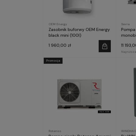
OEM Energy
Sevra
Zasobnik buforwy OEM Energy
Pompa 
black mini (100l)
monobl
1 960,00 zł
11 193,0
Najniższa
Promocja
Rotenso
WINDHAG