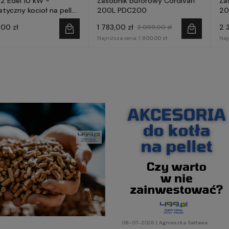
2 Edel 10 kW -
Zasobnik buforowy Cordivari
Za
yczny kocioł na pellet
200L PDC200
20
DHAGER
,00 zł
1 783,00 zł
2 
2 099,00 zł
Najniższa cena:
1 800,00 zł
Naj
08-07-2026 | Agnieszka Satława