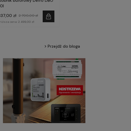
sobnik buforowy Defro DBO
0l
337,00 zł
2 700,00 zł
niższa cena:
2 499,00 zł
Przejdź do bloga