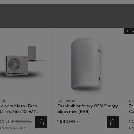
Prom
ACH
OEM Energy
El
ciepła Metal-Fach
Zasobnik buforwy OEM Energy
Za
 Elika Split 10kW 1
black mini (100l)
Ga
a
00 zł
1 960,00 zł
1 
31 850,00 zł
a cena:
9 499,00 zł
Naj