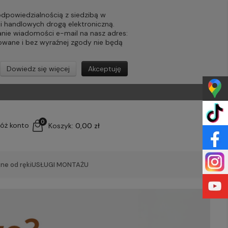
powiedzialnością z siedzibą w
ji handlowych drogą elektroniczną.
nie wiadomości e-mail na nasz adres:
lowane i bez wyraźnej zgody nie będą
Dowiedz się więcej
Akceptuję
0
łóż konto
Koszyk:
0,00 zł
ne od ręki
USŁUGI MONTAŻU