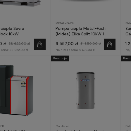
METAL-FACH
Eld
ciepła Sevra
Pompa ciepła Metal-Fach
Za
ock 16kW
(Midea) Elika Split 10kW 1
Ga
fazowa
0 zł
9 557,00 zł
1 
38 622,00 zł
31 850,00 zł
 cena:
38 622,00 zł
Najniższa cena:
9 499,00 zł
Naj
Promocja
Prom
ER
Cordivari
Def