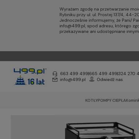
Wyrażam zgodę na przetwarzanie moic
Rybniku przy ul. ul. Prostej 137/4, 44
Jednocześnie informujemy, że Pani/ 
info@499.pl
, spod adresu, którego zg
przekazywane ani udostępniane inny
663 499 499
|
665 499 499
|
324 270 
info@499.pl
Odwiedź nas
KOTŁY
POMPY CIEPŁA
Komink