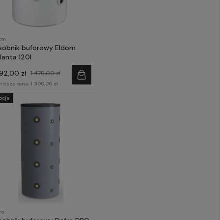
om
sobnik buforowy Eldom
lanta 120l
292,00 zł
1 476,00 zł
niższa cena:
1 300,00 zł
ocja
ro