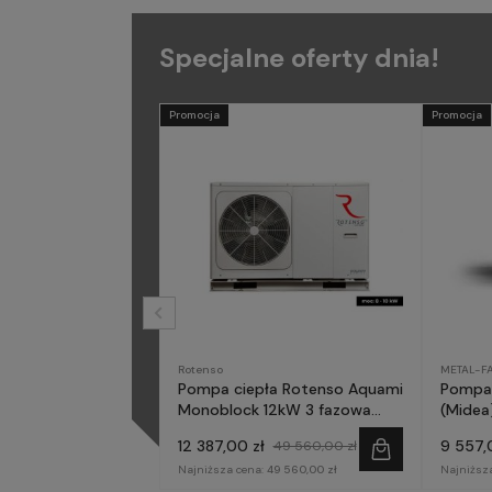
Specjalne oferty dnia!
Promocja
Promocja
Rotenso
METAL-F
Pompa ciepła Rotenso Aquami
Pompa 
Monoblock 12kW 3 fazowa
(Midea)
AQM120X3
fazow
12 387,00 zł
9 557,
49 560,00 zł
Najniższa cena:
49 560,00 zł
Najniższ