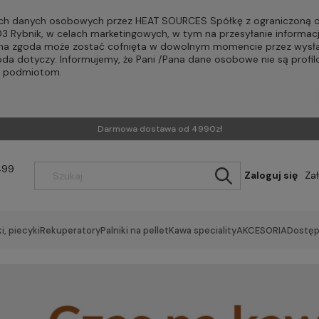
h danych osobowych przez HEAT SOURCES Spółkę z ograniczoną od
-203 Rybnik, w celach marketingowych, w tym na przesyłanie informac
Pana zgoda może zostać cofnięta w dowolnym momencie przez wysła
oda dotyczy. Informujemy, że Pani /Pana dane osobowe nie są profi
m podmiotom.
Darmowa dostawa od 4990zł
499
Zaloguj się
Za
i, piecyki
Rekuperatory
Palniki na pellet
Kawa speciality
AKCESORIA
Dostęp