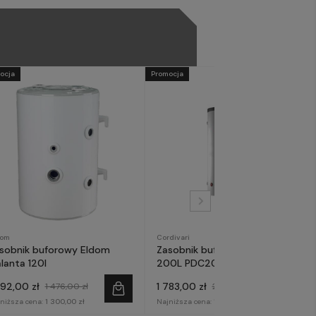
ocja
Promocja
dom
Cordivari
sobnik buforowy Eldom
Zasobnik buforowy Cordivari
lanta 120l
200L PDC200
292,00 zł
1 783,00 zł
1 476,00 zł
2 099,00 zł
niższa cena:
1 300,00 zł
Najniższa cena:
1 800,00 zł