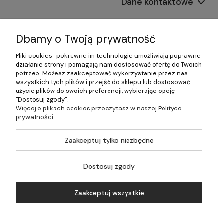
Dane kontaktowe
Informacje
Dbamy o Twoją prywatność
Płatności i dostawa
Pliki cookies i pokrewne im technologie umożliwiają poprawne
działanie strony i pomagają nam dostosować ofertę do Twoich
Pomoc
potrzeb. Możesz zaakceptować wykorzystanie przez nas
wszystkich tych plików i przejść do sklepu lub dostosować
Moje konto
użycie plików do swoich preferencji, wybierając opcję
"Dostosuj zgody".
Więcej o plikach cookies przeczytasz w naszej Polityce
prywatności.
©2026 Wszelkie Prawa Zastrzeżone | 499.pl - najlepszy sklep z
Zaakceptuj tylko niezbędne
kotłami na pellet
Master by
Ecommercy
Dostosuj zgody
Zaakceptuj wszystkie