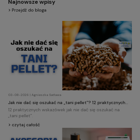
Najnowsze wpisy
Przejdź do bloga
03-08-2026 | Agnieszka Satława
Jak nie dać się oszukać na „tani pellet”? 12 praktycznych
wskazówek!
12 praktycznych wskazówek jak nie dać się oszukać na
„tani
pellet
”.
czytaj całość