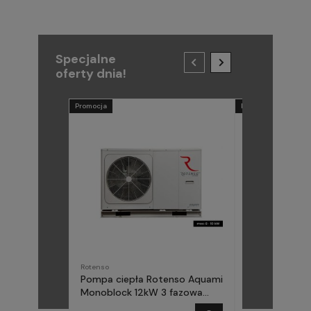
Specjalne
oferty dnia!
Promocja
Promocja
Rotenso
METAL-FACH
Pompa ciepła Rotenso Aquami
Pompa ciepła
Monoblock 12kW 3 fazowa
(Midea) Elika 
AQM120X3
fazowa