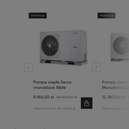
Promocja
Promocja
Pompa ciepła Sevra
Pompa ciepła
monoblock 16kW
Monoblock 12
AQM120X3
11 193,00 zł
12 387,00 zł
38 622,00 zł
Najniższa cena:
38 622,00 zł
Najniższa cena:
49