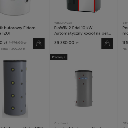
WINDHAGER
Sev
ik buforowy Eldom
BioWIN 2 Edel 10 kW -
Po
 120l
Automatyczny kocioł na pellet
mo
- WINDHAGER
0 zł
39 380,00 zł
11 
1 476,00 zł
 cena:
1 300,00 zł
Naj
Promocja
Cordivari
OEM