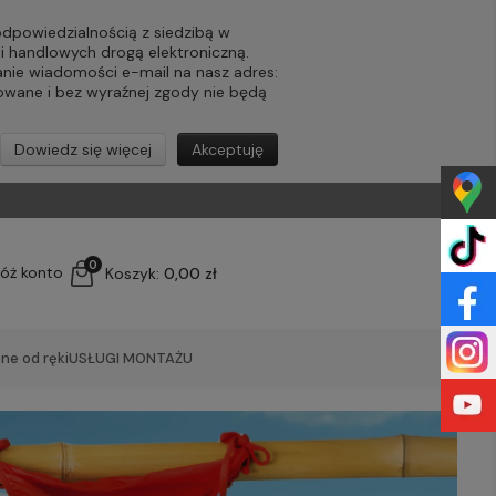
powiedzialnością z siedzibą w
ji handlowych drogą elektroniczną.
nie wiadomości e-mail na nasz adres:
lowane i bez wyraźnej zgody nie będą
Dowiedz się więcej
Akceptuję
0
łóż konto
Koszyk:
0,00 zł
ne od ręki
USŁUGI MONTAŻU