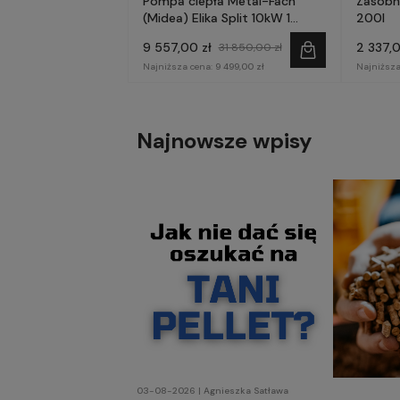
Pompa ciepła Metal-Fach
Zasobn
(Midea) Elika Split 10kW 1
200l
fazowa
9 557,00 zł
2 337,0
31 850,00 zł
Najniższa cena:
9 499,00 zł
Najniższa
Najnowsze wpisy
03-08-2026 | Agnieszka Satława