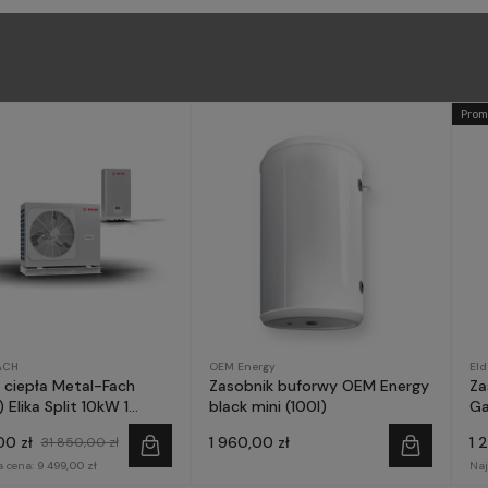
Prom
ACH
OEM Energy
El
ciepła Metal-Fach
Zasobnik buforwy OEM Energy
Za
 Elika Split 10kW 1
black mini (100l)
Ga
a
00 zł
1 960,00 zł
1 
31 850,00 zł
a cena:
9 499,00 zł
Naj