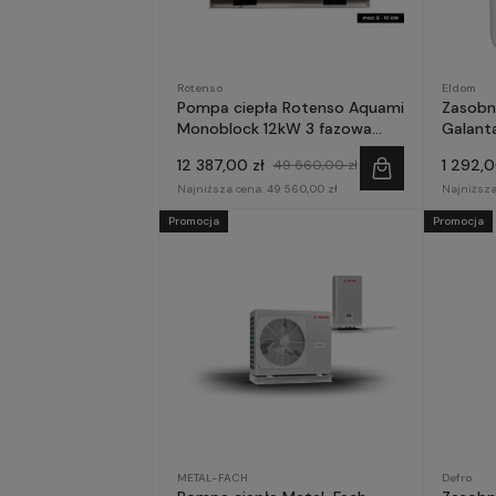
Rotenso
Eldom
Pompa ciepła Rotenso Aquami
Zasobn
Monoblock 12kW 3 fazowa
Galanta
AQM120X3
12 387,00 zł
1 292,0
49 560,00 zł
Najniższa cena:
49 560,00 zł
Najniższa
Promocja
Promocja
METAL-FACH
Defro