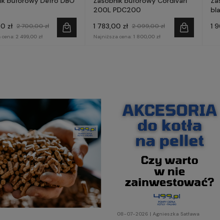
ik buforowy Defro DBO
Zasobnik buforowy Cordivari
Za
200L PDC200
bla
0 zł
1 783,00 zł
1 
2 700,00 zł
2 099,00 zł
 cena:
2 499,00 zł
Najniższa cena:
1 800,00 zł
08-07-2026 | Agnieszka Satława