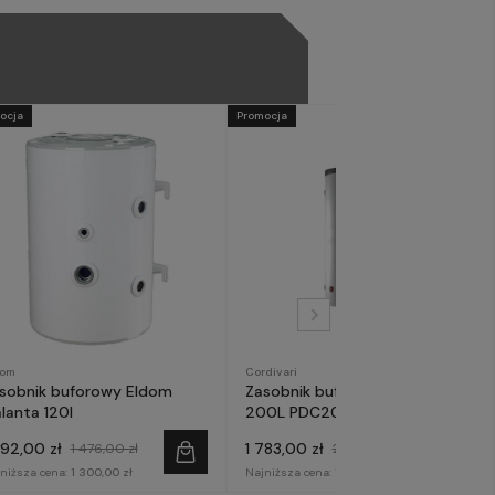
ocja
Promocja
dom
Cordivari
sobnik buforowy Eldom
Zasobnik buforowy Cordivari
lanta 120l
200L PDC200
292,00 zł
1 783,00 zł
1 476,00 zł
2 099,00 zł
niższa cena:
1 300,00 zł
Najniższa cena:
1 800,00 zł