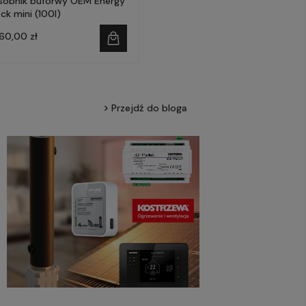
sobnik buforwy OEM Energy
ck mini (100l)
960,00 zł
Przejdź do bloga