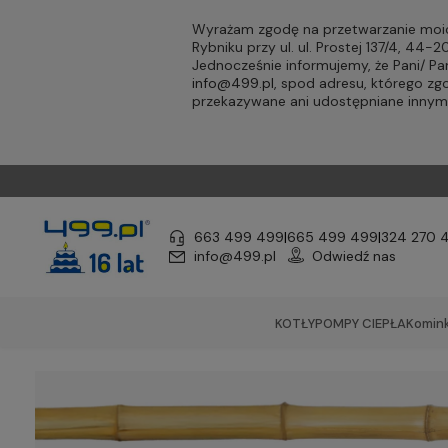
Wyrażam zgodę na przetwarzanie moic
Rybniku przy ul. ul. Prostej 137/4, 44
Jednocześnie informujemy, że Pani/ 
info@499.pl
, spod adresu, którego zg
przekazywane ani udostępniane inny
663 499 499
|
665 499 499
|
324 270 
info@499.pl
Odwiedź nas
KOTŁY
POMPY CIEPŁA
Komink