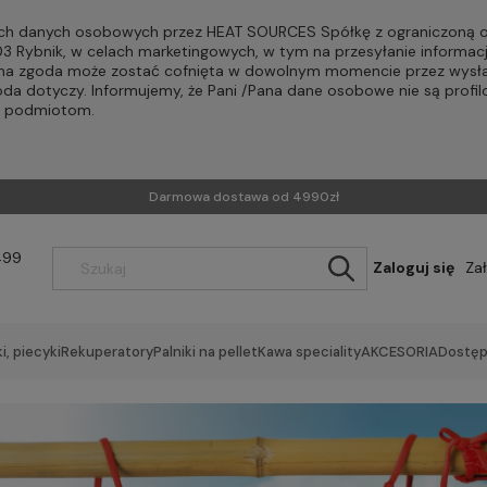
h danych osobowych przez HEAT SOURCES Spółkę z ograniczoną od
-203 Rybnik, w celach marketingowych, w tym na przesyłanie informac
Pana zgoda może zostać cofnięta w dowolnym momencie przez wysła
oda dotyczy. Informujemy, że Pani /Pana dane osobowe nie są profi
m podmiotom.
Darmowa dostawa od 4990zł
499
Zaloguj się
Za
i, piecyki
Rekuperatory
Palniki na pellet
Kawa speciality
AKCESORIA
Dostęp