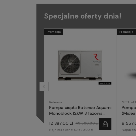
Specjalne oferty dnia!
Promocja
Promocja
Rotenso
METAL-F
Pompa ciepła Rotenso Aquami
Pompa 
Monoblock 12kW 3 fazowa
(Midea)
AQM120X3
fazow
12 387,00 zł
9 557,
49 560,00 zł
Najniższa cena:
49 560,00 zł
Najniższ