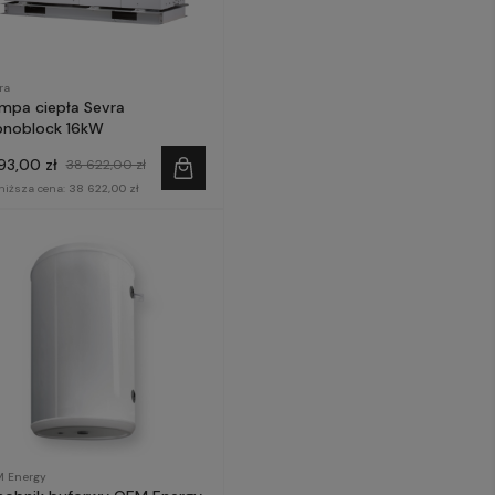
ra
mpa ciepła Sevra
noblock 16kW
193,00 zł
38 622,00 zł
niższa cena:
38 622,00 zł
 Energy