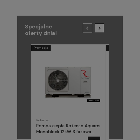
Specjalne
oferty dnia!
Promocja
Promocja
Rotenso
METAL-FACH
Pompa ciepła Rotenso Aquami
Pompa ciepła
Monoblock 12kW 3 fazowa
(Midea) Elika 
AQM120X3
fazowa