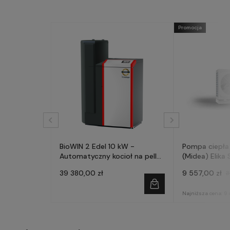
Promocja
BioWIN 2 Edel 10 kW -
Pompa ciepła
Automatyczny kocioł na pellet
(Midea) Elika 
- WINDHAGER
fazowa
39 380,00 zł
9 557,00 zł
3
Najniższa cena:
9 