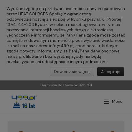
Wyrażam zgodę na przetwarzanie moich danych osobowych
przez HEAT SOURCES Spółkę z ograniczoną
odpowiedzialnością z siedzibą w Rybniku przy ul. ul. Prostej
137/4, 44-203 Rybnik, w celach marketingowych, w tym na
przesyłanie informacji handlowych drogą elektroniczną.
Jednocześnie informujemy, że Pani/ Pana zgoda może zostać
cofnięta w dowolnym momencie przez wysłanie wiadomości
e-mail na nasz adres:
info@499.pl
, spod adresu, którego
zgoda dotyczy. Informujemy, że Pani /Pana dane osobowe
nie są profilowane i bez wyraźnej zgody nie będą
przekazywane ani udostępniane innym podmiotom.
Dowiedz się więcej
Akceptuję
Darmowa dostawa od 4990zł