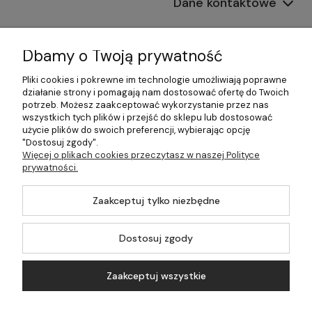
Dane kontaktowe
Informacje
Dbamy o Twoją prywatność
Płatności i dostawa
Pliki cookies i pokrewne im technologie umożliwiają poprawne
działanie strony i pomagają nam dostosować ofertę do Twoich
Pomoc
potrzeb. Możesz zaakceptować wykorzystanie przez nas
wszystkich tych plików i przejść do sklepu lub dostosować
Moje konto
użycie plików do swoich preferencji, wybierając opcję
"Dostosuj zgody".
Więcej o plikach cookies przeczytasz w naszej Polityce
prywatności.
©2026 Wszelkie Prawa Zastrzeżone | 499.pl - najlepszy sklep z
Zaakceptuj tylko niezbędne
kotłami na pellet
Master by
Ecommercy
Dostosuj zgody
Zaakceptuj wszystkie