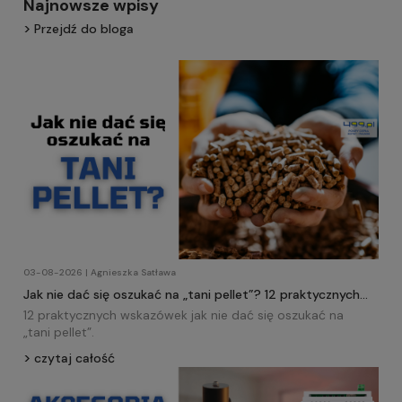
Najnowsze wpisy
Przejdź do bloga
03-08-2026 | Agnieszka Satława
Jak nie dać się oszukać na „tani pellet”? 12 praktycznych
wskazówek!
12 praktycznych wskazówek jak nie dać się oszukać na
„tani
pellet
”.
czytaj całość