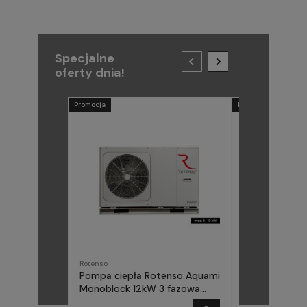
Specjalne
oferty dnia!
Promocja
Promocja
Rotenso
METAL-FACH
Pompa ciepła Rotenso Aquami
Pompa ciepła
Monoblock 12kW 3 fazowa
(Midea) Elika 
AQM120X3
fazowa