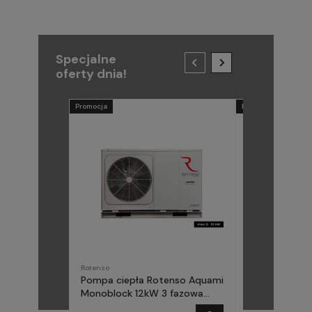
Specjalne
oferty dnia!
Promocja
Promocja
Rotenso
METAL-FACH
Pompa ciepła Rotenso Aquami
Pompa ciepła
Monoblock 12kW 3 fazowa
(Midea) Elika 
AQM120X3
fazowa