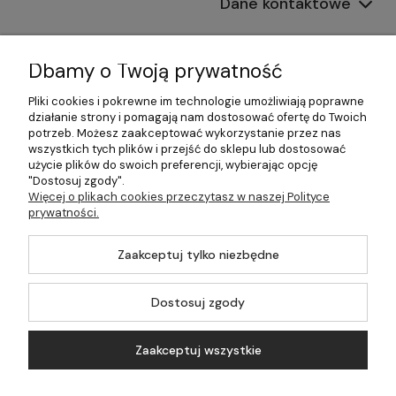
Dane kontaktowe
Informacje
Dbamy o Twoją prywatność
Płatności i dostawa
Pliki cookies i pokrewne im technologie umożliwiają poprawne
działanie strony i pomagają nam dostosować ofertę do Twoich
Pomoc
potrzeb. Możesz zaakceptować wykorzystanie przez nas
wszystkich tych plików i przejść do sklepu lub dostosować
Moje konto
użycie plików do swoich preferencji, wybierając opcję
"Dostosuj zgody".
Więcej o plikach cookies przeczytasz w naszej Polityce
prywatności.
©2026 Wszelkie Prawa Zastrzeżone | 499.pl - najlepszy sklep z
Zaakceptuj tylko niezbędne
kotłami na pellet
Master by
Ecommercy
Dostosuj zgody
Zaakceptuj wszystkie