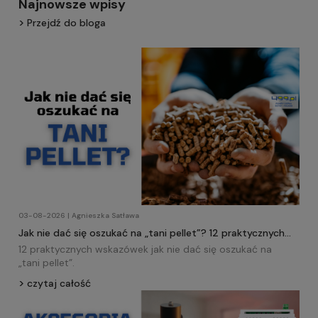
Najnowsze wpisy
Przejdź do bloga
03-08-2026 | Agnieszka Satława
Jak nie dać się oszukać na „tani pellet”? 12 praktycznych
wskazówek!
12 praktycznych wskazówek jak nie dać się oszukać na
„tani
pellet
”.
czytaj całość