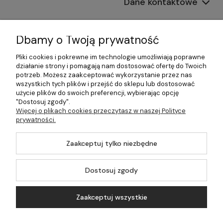
Dane kontaktowe
Informacje
Dbamy o Twoją prywatność
Płatności i dostawa
Pliki cookies i pokrewne im technologie umożliwiają poprawne
działanie strony i pomagają nam dostosować ofertę do Twoich
Pomoc
potrzeb. Możesz zaakceptować wykorzystanie przez nas
wszystkich tych plików i przejść do sklepu lub dostosować
Moje konto
użycie plików do swoich preferencji, wybierając opcję
"Dostosuj zgody".
Więcej o plikach cookies przeczytasz w naszej Polityce
prywatności.
©2026 Wszelkie Prawa Zastrzeżone | 499.pl - najlepszy sklep z
Zaakceptuj tylko niezbędne
kotłami na pellet
Master by
Ecommercy
Dostosuj zgody
Zaakceptuj wszystkie