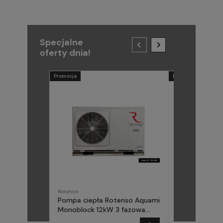
Specjalne
oferty dnia!
Promocja
Promocja
Rotenso
METAL-FACH
Pompa ciepła Rotenso Aquami
Pompa ciepła
Monoblock 12kW 3 fazowa
(Midea) Elika 
AQM120X3
fazowa