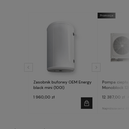
Promocja
Zasobnik buforwy OEM Energy
Pompa ciepła
black mini (100l)
Monoblock 12
AQM120X3
1 960,00 zł
12 387,00 zł
Najniższa cena:
49