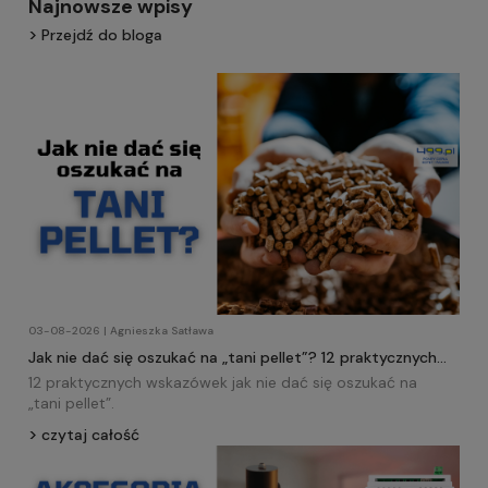
Najnowsze wpisy
Przejdź do bloga
03-08-2026 | Agnieszka Satława
Jak nie dać się oszukać na „tani pellet”? 12 praktycznych
wskazówek!
12 praktycznych wskazówek jak nie dać się oszukać na
„tani
pellet
”.
czytaj całość