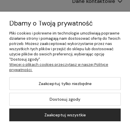
Dane kontaktowe
Informacje
Dbamy o Twoją prywatność
Płatności i dostawa
Pliki cookies i pokrewne im technologie umożliwiają poprawne
działanie strony i pomagają nam dostosować ofertę do Twoich
Pomoc
potrzeb. Możesz zaakceptować wykorzystanie przez nas
wszystkich tych plików i przejść do sklepu lub dostosować
Moje konto
użycie plików do swoich preferencji, wybierając opcję
"Dostosuj zgody".
Więcej o plikach cookies przeczytasz w naszej Polityce
prywatności.
©2026 Wszelkie Prawa Zastrzeżone | 499.pl - najlepszy sklep z
Zaakceptuj tylko niezbędne
kotłami na pellet
Master by
Ecommercy
Dostosuj zgody
Zaakceptuj wszystkie