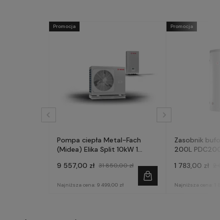
Promocja
Promocja
Pompa ciepła Metal-Fach
Zasobnik bufo
(Midea) Elika Split 10kW 1
200L PDC20
fazowa
9 557,00 zł
1 783,00 zł
31 850,00 zł
2 
Najniższa cena:
9 499,00 zł
Najniższa cena:
1 