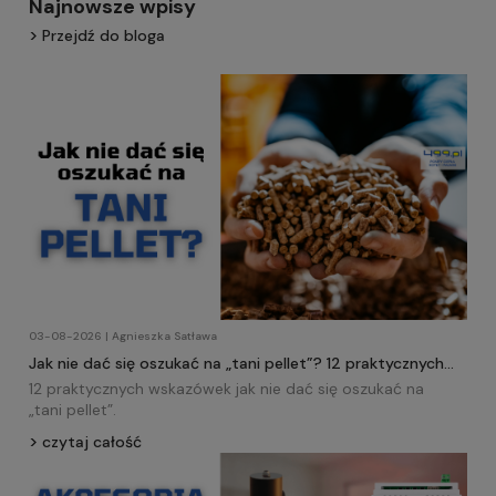
Najnowsze wpisy
Przejdź do bloga
03-08-2026 | Agnieszka Satława
Jak nie dać się oszukać na „tani pellet”? 12 praktycznych
wskazówek!
12 praktycznych wskazówek jak nie dać się oszukać na
„tani
pellet
”.
czytaj całość