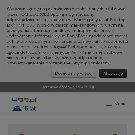
Wyrażam zgodę na przetwarzanie moich danych osobowych
przez HEAT SOURCES Spółkę z ograniczoną
odpowiedzialnością z siedzibą w Rybniku przy ul. ul. Prostej
137/4, 44-203 Rybnik, w celach marketingowych, w tym na
przesyłanie informacji handlowych drogą elektroniczną.
Jednocześnie informujemy, że Pani/ Pana zgoda może zostać
cofnięta w dowolnym momencie przez wysłanie wiadomości
e-mail na nasz adres:
info@499.pl
, spod adresu, którego
zgoda dotyczy. Informujemy, że Pani /Pana dane osobowe
nie są profilowane i bez wyraźnej zgody nie będą
przekazywane ani udostępniane innym podmiotom.
Dowiedz się więcej
Akceptuję
Darmowa dostawa od 4990zł