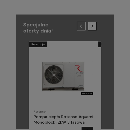
Specjalne
oferty dnia!
Promocja
Promocja
Rotenso
METAL-FACH
Pompa ciepła Rotenso Aquami
Pompa ciepła
Monoblock 12kW 3 fazowa
(Midea) Elika 
AQM120X3
fazowa