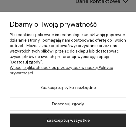
Dane kontaktowe
Informacje
Dbamy o Twoją prywatność
Płatności i dostawa
Pliki cookies i pokrewne im technologie umożliwiają poprawne
działanie strony i pomagają nam dostosować ofertę do Twoich
Pomoc
potrzeb. Możesz zaakceptować wykorzystanie przez nas
wszystkich tych plików i przejść do sklepu lub dostosować
Moje konto
użycie plików do swoich preferencji, wybierając opcję
"Dostosuj zgody".
Więcej o plikach cookies przeczytasz w naszej Polityce
prywatności.
©2026 Wszelkie Prawa Zastrzeżone | 499.pl - najlepszy sklep z
Zaakceptuj tylko niezbędne
kotłami na pellet
Master by
Ecommercy
Dostosuj zgody
Zaakceptuj wszystkie