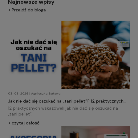
Najnowsze wpisy
Przejdź do bloga
03-08-2026 | Agnieszka Satława
Jak nie dać się oszukać na „tani pellet”? 12 praktycznych
wskazówek!
12 praktycznych wskazówek jak nie dać się oszukać na
„tani
pellet
”.
czytaj całość