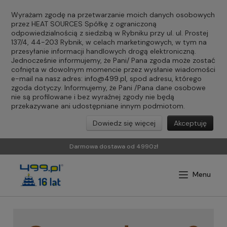
Wyrażam zgodę na przetwarzanie moich danych osobowych
przez HEAT SOURCES Spółkę z ograniczoną
odpowiedzialnością z siedzibą w Rybniku przy ul. ul. Prostej
137/4, 44-203 Rybnik, w celach marketingowych, w tym na
przesyłanie informacji handlowych drogą elektroniczną.
Jednocześnie informujemy, że Pani/ Pana zgoda może zostać
cofnięta w dowolnym momencie przez wysłanie wiadomości
e-mail na nasz adres:
info@499.pl
, spod adresu, którego
zgoda dotyczy. Informujemy, że Pani /Pana dane osobowe
nie są profilowane i bez wyraźnej zgody nie będą
przekazywane ani udostępniane innym podmiotom.
Dowiedz się więcej
Akceptuję
Darmowa dostawa od 4990zł