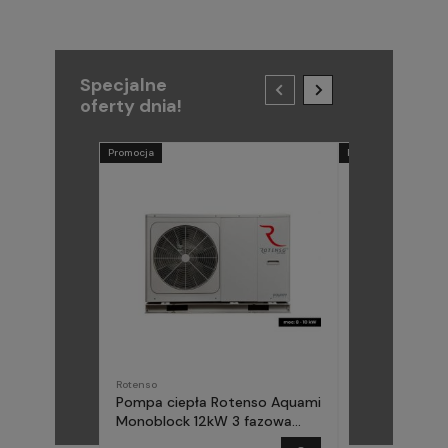
Specjalne
oferty dnia!
Promocja
Promocja
Rotenso
METAL-FACH
Pompa ciepła Rotenso Aquami
Pompa ciepła
Monoblock 12kW 3 fazowa
(Midea) Elika 
AQM120X3
fazowa