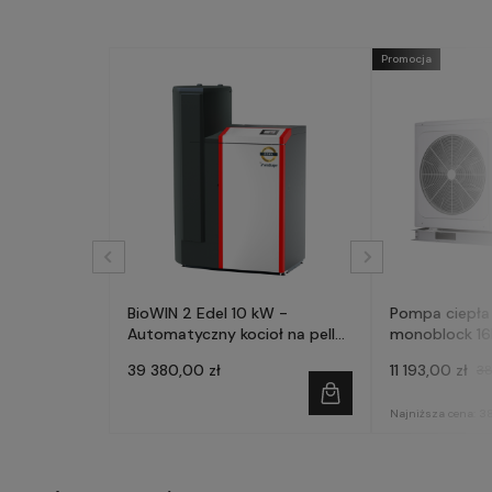
Promocja
BioWIN 2 Edel 10 kW -
Pompa ciepła
Automatyczny kocioł na pellet
monoblock 1
- WINDHAGER
39 380,00 zł
11 193,00 zł
38
Najniższa cena:
38