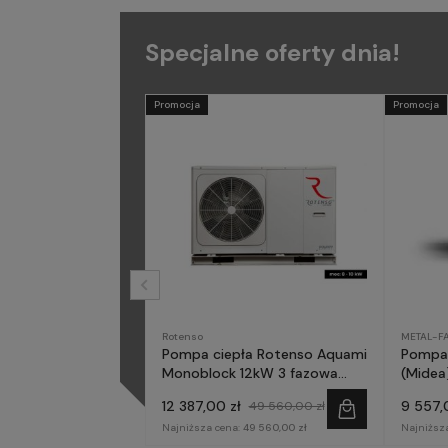
Specjalne oferty dnia!
Promocja
Promocja
Rotenso
METAL-F
Pompa ciepła Rotenso Aquami
Pompa 
Monoblock 12kW 3 fazowa
(Midea)
AQM120X3
fazow
12 387,00 zł
9 557,
49 560,00 zł
Najniższa cena:
49 560,00 zł
Najniższ