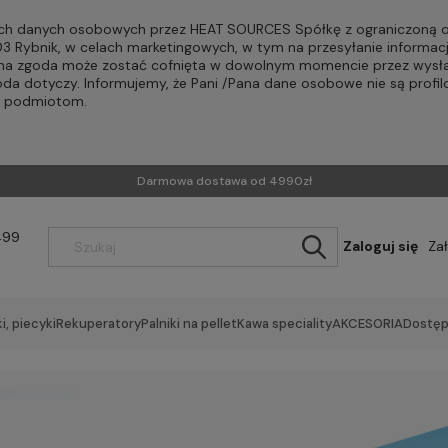
h danych osobowych przez HEAT SOURCES Spółkę z ograniczoną od
-203 Rybnik, w celach marketingowych, w tym na przesyłanie informac
Pana zgoda może zostać cofnięta w dowolnym momencie przez wysła
oda dotyczy. Informujemy, że Pani /Pana dane osobowe nie są profi
m podmiotom.
Darmowa dostawa od 4990zł
499
Zaloguj się
Za
i, piecyki
Rekuperatory
Palniki na pellet
Kawa speciality
AKCESORIA
Dostęp