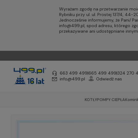
Wyrażam zgodę na przetwarzanie moic
Rybniku przy ul. ul. Prostej 137/4, 44
Jednocześnie informujemy, że Pani/ 
info@499.pl
, spod adresu, którego zg
przekazywane ani udostępniane inny
663 499 499
|
665 499 499
|
324 270 
info@499.pl
Odwiedź nas
KOTŁY
POMPY CIEPŁA
Komink