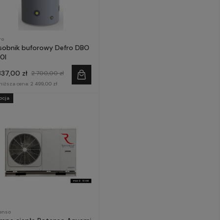
ro
sobnik buforowy Defro DBO
0l
337,00 zł
2 700,00 zł
niższa cena:
2 499,00 zł
ocja
enso