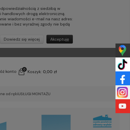
powiedzialnością z siedzibą w
ji handlowych drogą elektroniczną.
nie wiadomości e-mail na nasz adres:
lowane i bez wyraźnej zgody nie będą
Dowiedz się więcej
Akceptuję
0
łóż konto
Koszyk:
0,00 zł
ne od ręki
USŁUGI MONTAŻU