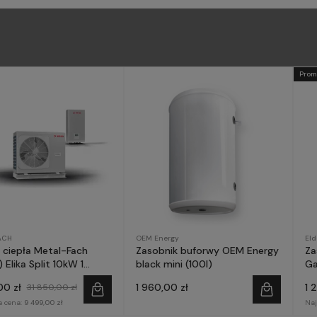
Prom
ACH
OEM Energy
El
ciepła Metal-Fach
Zasobnik buforwy OEM Energy
Za
 Elika Split 10kW 1
black mini (100l)
Ga
a
00 zł
1 960,00 zł
1 
31 850,00 zł
a cena:
9 499,00 zł
Naj