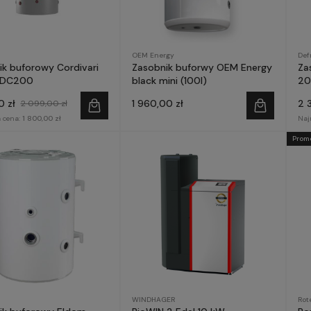
OEM Energy
Def
ik buforowy Cordivari
Zasobnik buforwy OEM Energy
Za
PDC200
black mini (100l)
20
0 zł
1 960,00 zł
2 
2 099,00 zł
 cena:
1 800,00 zł
Naj
Prom
WINDHAGER
Rot