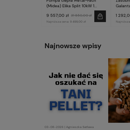
Pompa ciepła Metal-Fach
Zasobn
(Midea) Elika Split 10kW 1
Galanta
fazowa
9 557,00 zł
1 292,0
31 850,00 zł
Najniższa cena:
9 499,00 zł
Najniższa
Najnowsze wpisy
03-08-2026 | Agnieszka Satława