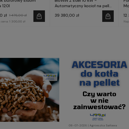
ik buforowy Eldom
BioWIN 2 Edel 10 kW -
Po
 120l
Automatyczny kocioł na pellet
Mo
- WINDHAGER
AQ
0 zł
39 380,00 zł
12
1 476,00 zł
 cena:
1 300,00 zł
Naj
08-07-2026 | Agnieszka Satława