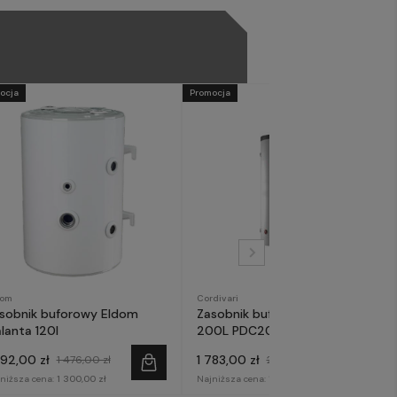
ocja
Promocja
dom
Cordivari
sobnik buforowy Eldom
Zasobnik buforowy Cordivari
lanta 120l
200L PDC200
292,00 zł
1 783,00 zł
1 476,00 zł
2 099,00 zł
niższa cena:
1 300,00 zł
Najniższa cena:
1 800,00 zł