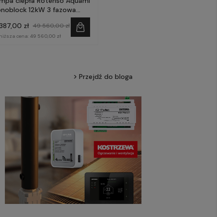
mpa ciepła Rotenso Aquami
noblock 12kW 3 fazowa
M120X3
 387,00 zł
49 560,00 zł
niższa cena:
49 560,00 zł
Przejdź do bloga