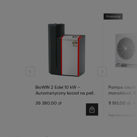
Promocja
BioWIN 2 Edel 10 kW -
Pompa ciepła
Automatyczny kocioł na pellet
monoblock 1
- WINDHAGER
39 380,00 zł
11 193,00 zł
38
Najniższa cena:
38