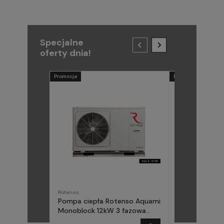
Specjalne
oferty dnia!
Promocja
Promocja
Rotenso
METAL-FACH
Pompa ciepła Rotenso Aquami
Pompa ciepła
Monoblock 12kW 3 fazowa
(Midea) Elika 
AQM120X3
fazowa