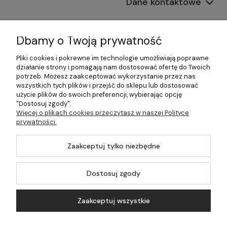
Dane kontaktowe
Informacje
Dbamy o Twoją prywatność
Płatności i dostawa
Pliki cookies i pokrewne im technologie umożliwiają poprawne
działanie strony i pomagają nam dostosować ofertę do Twoich
Pomoc
potrzeb. Możesz zaakceptować wykorzystanie przez nas
wszystkich tych plików i przejść do sklepu lub dostosować
Moje konto
użycie plików do swoich preferencji, wybierając opcję
"Dostosuj zgody".
Więcej o plikach cookies przeczytasz w naszej Polityce
prywatności.
©2026 Wszelkie Prawa Zastrzeżone | 499.pl - najlepszy sklep z
Zaakceptuj tylko niezbędne
kotłami na pellet
Master by
Ecommercy
Dostosuj zgody
Zaakceptuj wszystkie