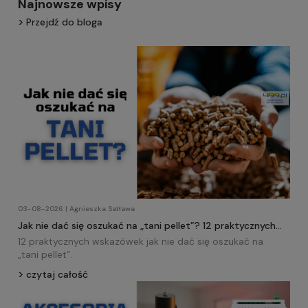
Najnowsze wpisy
Przejdź do bloga
03-08-2026 | Agnieszka Satława
Jak nie dać się oszukać na „tani pellet”? 12 praktycznych
wskazówek!
12 praktycznych wskazówek jak nie dać się oszukać na
„tani
pellet
”.
czytaj całość