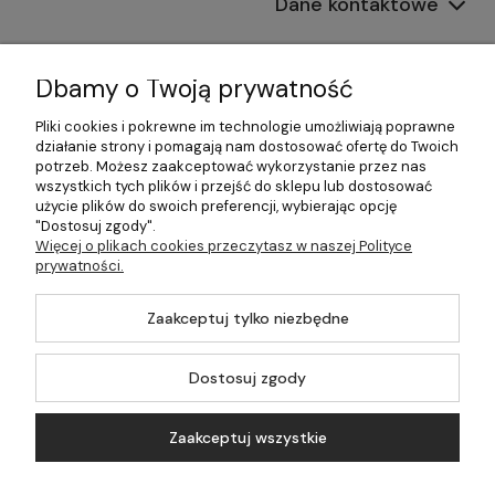
Dane kontaktowe
Informacje
Dbamy o Twoją prywatność
Płatności i dostawa
Pliki cookies i pokrewne im technologie umożliwiają poprawne
działanie strony i pomagają nam dostosować ofertę do Twoich
Pomoc
potrzeb. Możesz zaakceptować wykorzystanie przez nas
wszystkich tych plików i przejść do sklepu lub dostosować
Moje konto
użycie plików do swoich preferencji, wybierając opcję
"Dostosuj zgody".
Więcej o plikach cookies przeczytasz w naszej Polityce
prywatności.
©2026 Wszelkie Prawa Zastrzeżone | 499.pl - najlepszy sklep z
Zaakceptuj tylko niezbędne
kotłami na pellet
Master by
Ecommercy
Dostosuj zgody
Zaakceptuj wszystkie