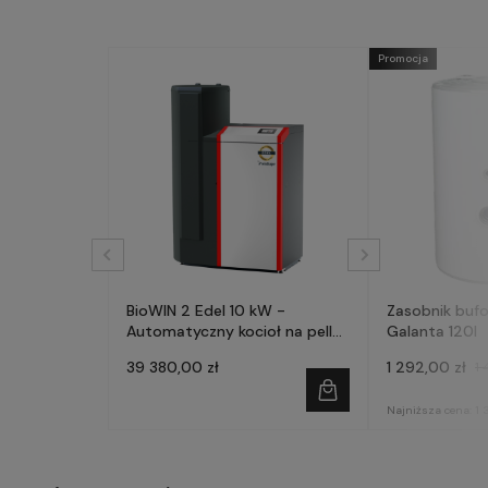
Promocja
BioWIN 2 Edel 10 kW -
Zasobnik buf
Automatyczny kocioł na pellet
Galanta 120l
- WINDHAGER
39 380,00 zł
1 292,00 zł
1 
Najniższa cena:
1 