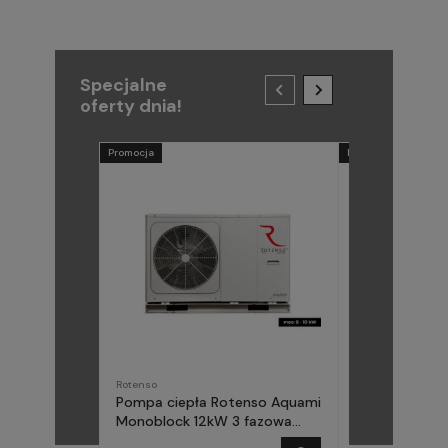
Specjalne
oferty dnia!
Promocja
Promocja
Rotenso
METAL-FACH
Pompa ciepła Rotenso Aquami
Pompa ciepła
Monoblock 12kW 3 fazowa
(Midea) Elika 
AQM120X3
fazowa