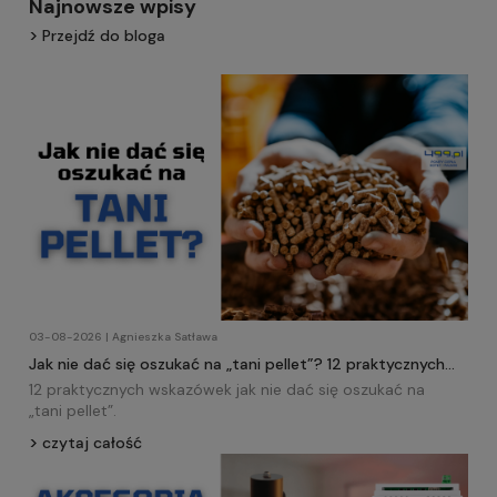
Najnowsze wpisy
Przejdź do bloga
03-08-2026 | Agnieszka Satława
Jak nie dać się oszukać na „tani pellet”? 12 praktycznych
wskazówek!
12 praktycznych wskazówek jak nie dać się oszukać na
„tani
pellet
”.
czytaj całość