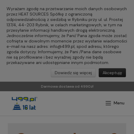
Wyrażam zgodę na przetwarzanie moich danych osobowych
przez HEAT SOURCES Spółkę z ograniczoną
odpowiedzialnością z siedzibą w Rybniku przy ul. ul. Prostej
137/4, 44-203 Rybnik, w celach marketingowych, w tym na
przesyłanie informacji handlowych drogą elektroniczną.
Jednocześnie informujemy, że Pani/ Pana zgoda może zostać
cofnięta w dowolnym momencie przez wysłanie wiadomości
e-mail na nasz adres:
info@499.pl
, spod adresu, którego
zgoda dotyczy. Informujemy, że Pani /Pana dane osobowe
nie są profilowane i bez wyraźnej zgody nie będą
przekazywane ani udostępniane innym podmiotom.
Dowiedz się więcej
Akceptuję
Darmowa dostawa od 4990zł