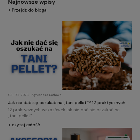
Najnowsze wpisy
Przejdź do bloga
03-08-2026 | Agnieszka Satława
Jak nie dać się oszukać na „tani pellet”? 12 praktycznych
wskazówek!
12 praktycznych wskazówek jak nie dać się oszukać na
„tani
pellet
”.
czytaj całość