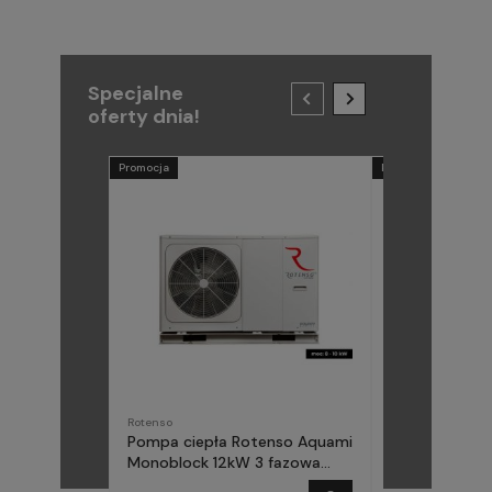
Specjalne
oferty dnia!
Promocja
Promocja
Rotenso
METAL-FACH
Pompa ciepła Rotenso Aquami
Pompa ciepła
Monoblock 12kW 3 fazowa
(Midea) Elika 
AQM120X3
fazowa