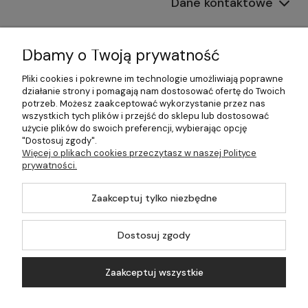
Dane kontaktowe
Informacje
Dbamy o Twoją prywatność
Płatności i dostawa
Pliki cookies i pokrewne im technologie umożliwiają poprawne
działanie strony i pomagają nam dostosować ofertę do Twoich
Pomoc
potrzeb. Możesz zaakceptować wykorzystanie przez nas
wszystkich tych plików i przejść do sklepu lub dostosować
Moje konto
użycie plików do swoich preferencji, wybierając opcję
"Dostosuj zgody".
Więcej o plikach cookies przeczytasz w naszej Polityce
prywatności.
©2026 Wszelkie Prawa Zastrzeżone | 499.pl - najlepszy sklep z
Zaakceptuj tylko niezbędne
kotłami na pellet
Master by
Ecommercy
Dostosuj zgody
Zaakceptuj wszystkie