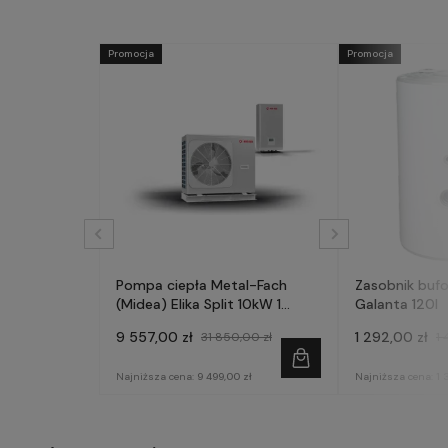
Promocja
Promocja
Pompa ciepła Metal-Fach
Zasobnik buf
(Midea) Elika Split 10kW 1
Galanta 120l
fazowa
9 557,00 zł
1 292,00 zł
31 850,00 zł
1 
Najniższa cena:
9 499,00 zł
Najniższa cena:
1 