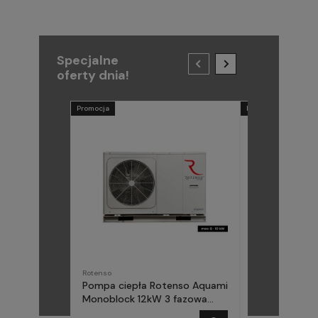
Specjalne
oferty dnia!
Promocja
Promocja
Rotenso
METAL-FACH
Pompa ciepła Rotenso Aquami
Pompa ciepła
Monoblock 12kW 3 fazowa
(Midea) Elika 
AQM120X3
fazowa