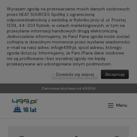
Wyrażam zgodę na przetwarzanie moich danych osobowych
przez HEAT SOURCES Spółkę z ograniczoną
odpowiedzialnością z siedzibą w Rybniku przy ul. ul. Prostej
137/4, 44-203 Rybnik, w celach marketingowych, w tym na
przesyłanie informacji handlowych drogą elektroniczną.
Jednocześnie informujemy, że Pani/ Pana zgoda może zostać
cofnięta w dowolnym momencie przez wysłanie wiadomości
e-mail na nasz adres:
info@499.pl
, spod adresu, którego
zgoda dotyczy. Informujemy, że Pani /Pana dane osobowe
nie są profilowane i bez wyraźnej zgody nie będą
przekazywane ani udostępniane innym podmiotom.
Dowiedz się więcej
Akceptuję
Darmowa dostawa od 4990zł