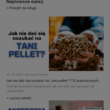
Najnowsze wpisy
Przejdź do bloga
03-08-2026 | Agnieszka Satława
Jak nie dać się oszukać na „tani pellet”? 12 praktycznych
wskazówek!
12 praktycznych wskazówek jak nie dać się oszukać na
„tani
pellet
”.
czytaj całość