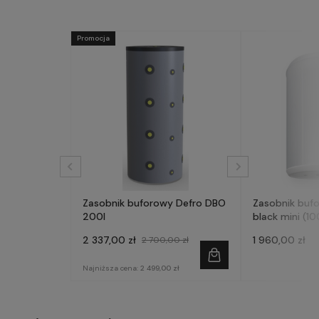
Promocja
Zasobnik buforowy Defro DBO
Zasobnik buf
200l
black mini (10
2 337,00 zł
1 960,00 zł
2 700,00 zł
Najniższa cena:
2 499,00 zł