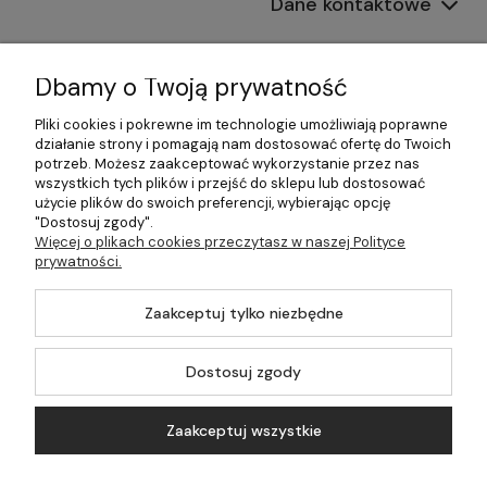
Dane kontaktowe
Informacje
Dbamy o Twoją prywatność
Płatności i dostawa
Pliki cookies i pokrewne im technologie umożliwiają poprawne
działanie strony i pomagają nam dostosować ofertę do Twoich
Pomoc
potrzeb. Możesz zaakceptować wykorzystanie przez nas
wszystkich tych plików i przejść do sklepu lub dostosować
Moje konto
użycie plików do swoich preferencji, wybierając opcję
"Dostosuj zgody".
Więcej o plikach cookies przeczytasz w naszej Polityce
prywatności.
©2026 Wszelkie Prawa Zastrzeżone | 499.pl - najlepszy sklep z
Zaakceptuj tylko niezbędne
kotłami na pellet
Master by
Ecommercy
Dostosuj zgody
Zaakceptuj wszystkie