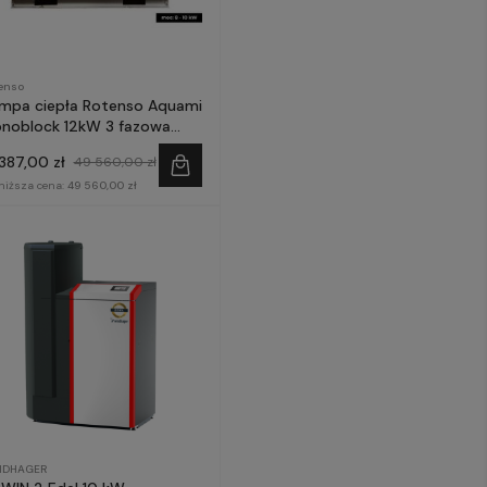
enso
mpa ciepła Rotenso Aquami
noblock 12kW 3 fazowa
M120X3
 387,00 zł
49 560,00 zł
niższa cena:
49 560,00 zł
NDHAGER