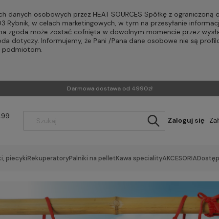
h danych osobowych przez HEAT SOURCES Spółkę z ograniczoną od
-203 Rybnik, w celach marketingowych, w tym na przesyłanie informac
Pana zgoda może zostać cofnięta w dowolnym momencie przez wysła
oda dotyczy. Informujemy, że Pani /Pana dane osobowe nie są profi
m podmiotom.
Darmowa dostawa od 4990zł
499
Zaloguj się
Za
i, piecyki
Rekuperatory
Palniki na pellet
Kawa speciality
AKCESORIA
Dostęp