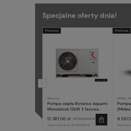
Specjalne oferty dnia!
Promocja
Promocja
Rotenso
METAL-F
Pompa ciepła Rotenso Aquami
Pompa 
Monoblock 12kW 3 fazowa
(Midea)
AQM120X3
fazow
12 387,00 zł
9 557,
49 560,00 zł
Najniższa cena:
49 560,00 zł
Najniższ