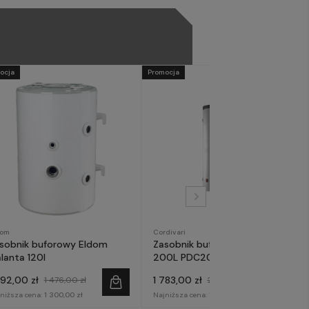
ocja
Promocja
dom
Cordivari
sobnik buforowy Eldom
Zasobnik buforowy Cordivari
lanta 120l
200L PDC200
292,00 zł
1 783,00 zł
1 476,00 zł
2 099,00 zł
niższa cena:
1 300,00 zł
Najniższa cena:
1 800,00 zł