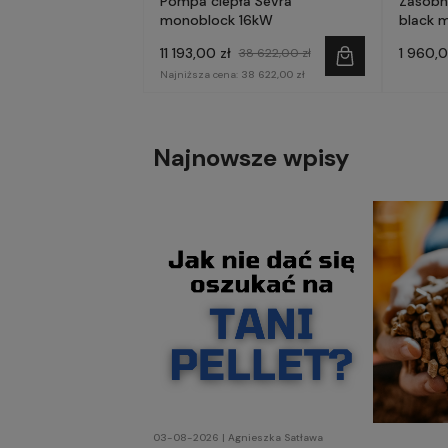
Pompa ciepła Sevra
Zasobn
monoblock 16kW
black m
11 193,00 zł
1 960,0
38 622,00 zł
Najniższa cena:
38 622,00 zł
Najnowsze wpisy
03-08-2026 | Agnieszka Satława