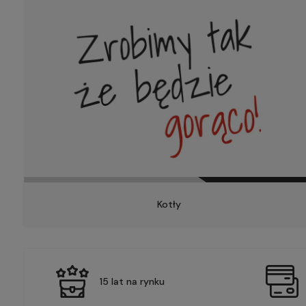
Kotły
15 lat na rynku