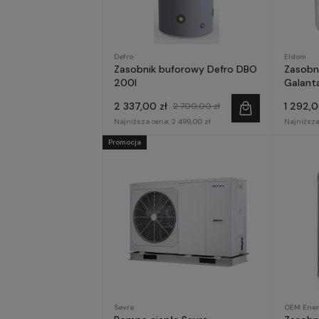
Defro
Eldom
Zasobnik buforowy Defro DBO
Zasobn
200l
Galanta
2 337,00 zł
1 292,0
2 700,00 zł
Najniższa cena:
2 499,00 zł
Najniższa
Promocja
Sevra
OEM Ener