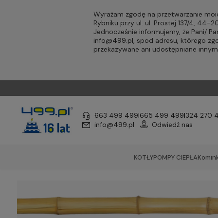
Wyrażam zgodę na przetwarzanie moic
Rybniku przy ul. ul. Prostej 137/4, 44
Jednocześnie informujemy, że Pani/ 
info@499.pl
, spod adresu, którego zg
przekazywane ani udostępniane inny
663 499 499
|
665 499 499
|
324 270 
info@499.pl
Odwiedź nas
KOTŁY
POMPY CIEPŁA
Komink