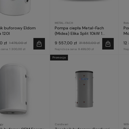
METAL-FACH
Rot
ik buforowy Eldom
Pompa ciepła Metal-Fach
Po
 120l
(Midea) Elika Split 10kW 1
Mo
fazowa
AQ
0 zł
9 557,00 zł
12
1 476,00 zł
31 850,00 zł
 cena:
1 300,00 zł
Najniższa cena:
9 499,00 zł
Naj
Promocja
gy
Cordivari
WI