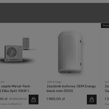
Prom
ACH
OEM Energy
El
ciepła Metal-Fach
Zasobnik buforwy OEM Energy
Za
 Elika Split 10kW 1
black mini (100l)
Ga
a
00 zł
1 960,00 zł
1 
31 850,00 zł
a cena:
9 499,00 zł
Naj