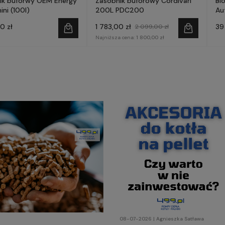
ik buforwy OEM Energy
Zasobnik buforowy Cordivari
Bi
ini (100l)
200L PDC200
Au
- 
0 zł
1 783,00 zł
39
2 099,00 zł
Najniższa cena:
1 800,00 zł
08-07-2026 | Agnieszka Satława