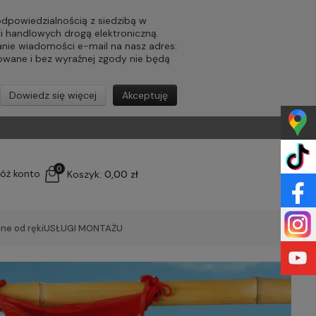
powiedzialnością z siedzibą w
ji handlowych drogą elektroniczną.
nie wiadomości e-mail na nasz adres:
lowane i bez wyraźnej zgody nie będą
Dowiedz się więcej
Akceptuję
0
łóż konto
Koszyk:
0,00 zł
ne od ręki
USŁUGI MONTAŻU