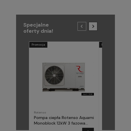
Specjalne
oferty dnia!
Promocja
Promocja
Rotenso
METAL-FACH
Pompa ciepła Rotenso Aquami
Pompa ciepła
Monoblock 12kW 3 fazowa
(Midea) Elika 
AQM120X3
fazowa