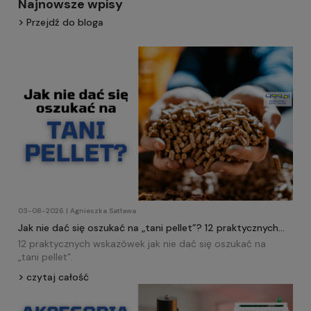
Najnowsze wpisy
Przejdź do bloga
03-08-2026 | Agnieszka Satława
Jak nie dać się oszukać na „tani pellet”? 12 praktycznych
wskazówek!
12 praktycznych wskazówek jak nie dać się oszukać na
„tani
pellet
”.
czytaj całość