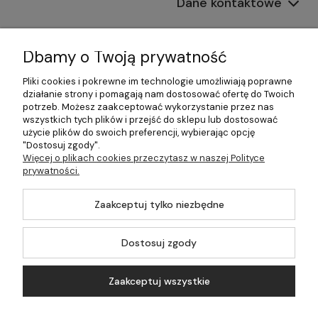
Dane kontaktowe
Informacje
Dbamy o Twoją prywatność
Płatności i dostawa
Pliki cookies i pokrewne im technologie umożliwiają poprawne
działanie strony i pomagają nam dostosować ofertę do Twoich
Pomoc
potrzeb. Możesz zaakceptować wykorzystanie przez nas
wszystkich tych plików i przejść do sklepu lub dostosować
Moje konto
użycie plików do swoich preferencji, wybierając opcję
"Dostosuj zgody".
Więcej o plikach cookies przeczytasz w naszej Polityce
prywatności.
©2026 Wszelkie Prawa Zastrzeżone | 499.pl - najlepszy sklep z
Zaakceptuj tylko niezbędne
kotłami na pellet
Master by
Ecommercy
Dostosuj zgody
Zaakceptuj wszystkie