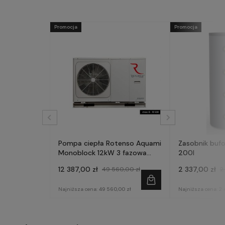
Promocja
Promocja
Pompa ciepła Rotenso Aquami
Zasobnik buf
Monoblock 12kW 3 fazowa
200l
AQM120X3
12 387,00 zł
2 337,00 zł
49 560,00 zł
2
Najniższa cena:
49 560,00 zł
Najniższa cena:
2 