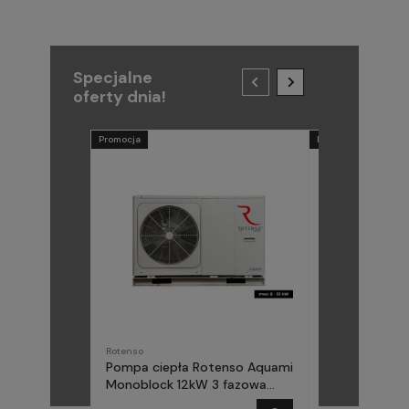
Specjalne
oferty dnia!
Promocja
Promocja
Rotenso
METAL-FACH
Pompa ciepła Rotenso Aquami
Pompa ciepła
Monoblock 12kW 3 fazowa
(Midea) Elika 
AQM120X3
fazowa