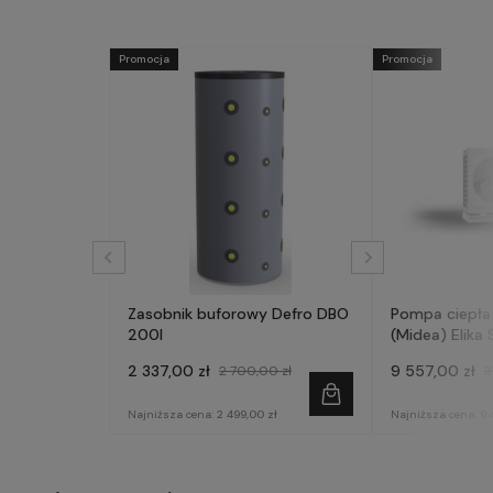
Promocja
Promocja
Zasobnik buforowy Defro DBO
Pompa ciepła
200l
(Midea) Elika 
fazowa
2 337,00 zł
9 557,00 zł
2 700,00 zł
3
Najniższa cena:
2 499,00 zł
Najniższa cena:
9 