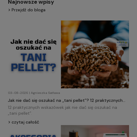
Najnowsze wpisy
Przejdź do bloga
03-08-2026 | Agnieszka Satława
Jak nie dać się oszukać na „tani pellet”? 12 praktycznych
wskazówek!
12 praktycznych wskazówek jak nie dać się oszukać na
„tani
pellet
”.
czytaj całość