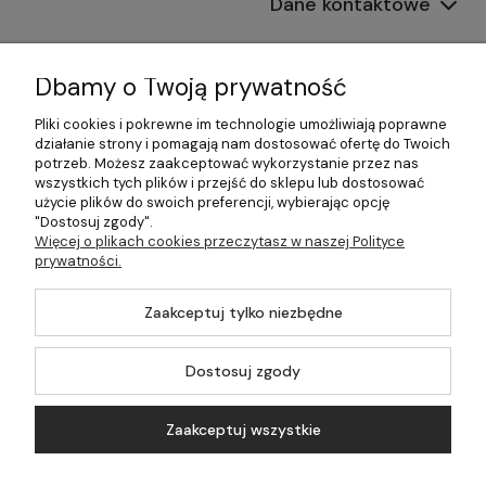
Dane kontaktowe
Informacje
Dbamy o Twoją prywatność
Płatności i dostawa
Pliki cookies i pokrewne im technologie umożliwiają poprawne
działanie strony i pomagają nam dostosować ofertę do Twoich
Pomoc
potrzeb. Możesz zaakceptować wykorzystanie przez nas
wszystkich tych plików i przejść do sklepu lub dostosować
Moje konto
użycie plików do swoich preferencji, wybierając opcję
"Dostosuj zgody".
Więcej o plikach cookies przeczytasz w naszej Polityce
prywatności.
©2026 Wszelkie Prawa Zastrzeżone | 499.pl - najlepszy sklep z
Zaakceptuj tylko niezbędne
kotłami na pellet
Master by
Ecommercy
Dostosuj zgody
Zaakceptuj wszystkie