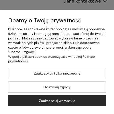
Dane kontaktowe
Informacje
Dbamy o Twoją prywatność
Płatności i dostawa
Pliki cookies i pokrewne im technologie umożliwiają poprawne
działanie strony i pomagają nam dostosować ofertę do Twoich
Pomoc
potrzeb. Możesz zaakceptować wykorzystanie przez nas
wszystkich tych plików i przejść do sklepu lub dostosować
Moje konto
użycie plików do swoich preferencji, wybierając opcję
"Dostosuj zgody".
Więcej o plikach cookies przeczytasz w naszej Polityce
prywatności.
©2026 Wszelkie Prawa Zastrzeżone | 499.pl - najlepszy sklep z
Zaakceptuj tylko niezbędne
kotłami na pellet
Master by
Ecommercy
Dostosuj zgody
Zaakceptuj wszystkie