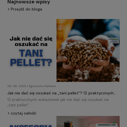
Najnowsze wpisy
Przejdź do bloga
03-08-2026 | Agnieszka Satława
Jak nie dać się oszukać na „tani pellet”? 12 praktycznych
wskazówek!
12 praktycznych wskazówek jak nie dać się oszukać na
„tani
pellet
”.
czytaj całość