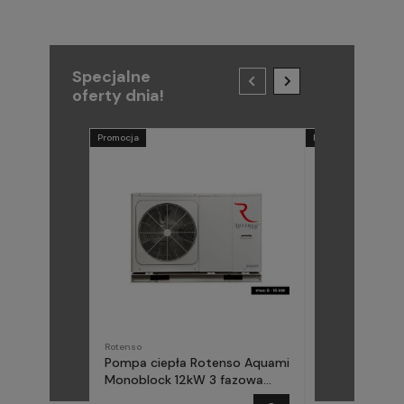
Specjalne
oferty dnia!
Promocja
Promocja
Rotenso
METAL-FACH
Pompa ciepła Rotenso Aquami
Pompa ciepła
Monoblock 12kW 3 fazowa
(Midea) Elika 
AQM120X3
fazowa