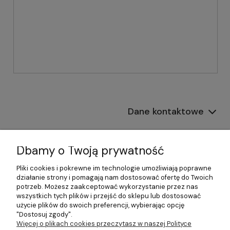
Dane kontaktowe
Informacje
Dbamy o Twoją prywatność
Płatności i dostawa
Pliki cookies i pokrewne im technologie umożliwiają poprawne
działanie strony i pomagają nam dostosować ofertę do Twoich
Pomoc
potrzeb. Możesz zaakceptować wykorzystanie przez nas
wszystkich tych plików i przejść do sklepu lub dostosować
Moje konto
użycie plików do swoich preferencji, wybierając opcję
"Dostosuj zgody".
Więcej o plikach cookies przeczytasz w naszej Polityce