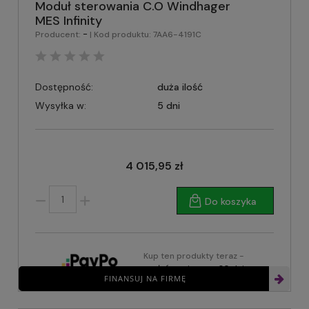
Moduł sterowania C.O Windhager
MES Infinity
-
Producent:
| Kod produktu:
7AA6-4191C
Dostępność:
duża ilość
Wysyłka w:
5 dni
4 015,95 zł
Do koszyka
Kup ten produkty teraz -
zapłać za niego za 30 dni
FINANSUJ NA FIRMĘ