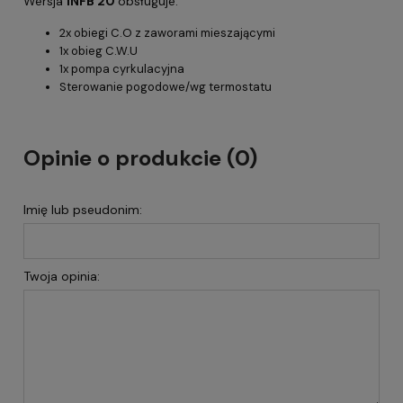
Wersja
INFB 20
obsługuje:
2x obiegi C.O z zaworami mieszającymi
1x obieg C.W.U
1x pompa cyrkulacyjna
Sterowanie pogodowe/wg termostatu
Opinie o produkcie (0)
Imię lub pseudonim:
Twoja opinia: