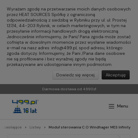
Wyrażam zgodę na przetwarzanie moich danych osobowych
przez HEAT SOURCES Spółkę z ograniczoną
odpowiedzialnością z siedzibą w Rybniku przy ul. ul. Prostej
137/4, 44-203 Rybnik, w celach marketingowych, w tym na
przesyłanie informacji handlowych drogą elektroniczną.
Jednocześnie informujemy, że Pani/ Pana zgoda może zostać
cofnięta w dowolnym momencie przez wysłanie wiadomości
e-mail na nasz adres:
info@499.pl
, spod adresu, którego
zgoda dotyczy. Informujemy, że Pani /Pana dane osobowe
nie są profilowane i bez wyraźnej zgody nie będą
przekazywane ani udostępniane innym podmiotom.
Dowiedz się więcej
Akceptuję
Darmowa dostawa od 4990zł
wy zasilające
Listwy
Moduł sterowania C.O Windhager MES Infinity