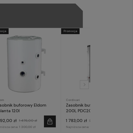
ocja
Promocja
dom
Cordivari
sobnik buforowy Eldom
Zasobnik buforowy Cordivari
lanta 120l
200L PDC200
292,00 zł
1 783,00 zł
1 476,00 zł
2 099,00 zł
niższa cena:
1 300,00 zł
Najniższa cena:
1 800,00 zł