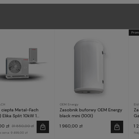
Prom
ACH
OEM Energy
El
ciepła Metal-Fach
Zasobnik buforwy OEM Energy
Za
 Elika Split 10kW 1
black mini (100l)
Ga
a
00 zł
1 960,00 zł
1 
31 850,00 zł
a cena:
9 499,00 zł
Naj