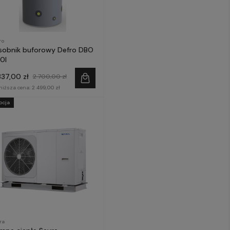
ro
sobnik buforowy Defro DBO
0l
337,00 zł
2 700,00 zł
niższa cena:
2 499,00 zł
ocja
ra