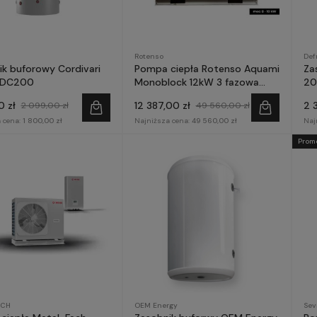
Rotenso
Def
ik buforowy Cordivari
Pompa ciepła Rotenso Aquami
Za
PDC200
Monoblock 12kW 3 fazowa
20
AQM120X3
0 zł
12 387,00 zł
2 
2 099,00 zł
49 560,00 zł
 cena:
1 800,00 zł
Najniższa cena:
49 560,00 zł
Naj
Prom
ACH
OEM Energy
Sev