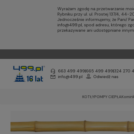
Wyrażam zgodę na przetwarzanie moic
Rybniku przy ul. ul. Prostej 137/4, 44
Jednocześnie informujemy, że Pani/ 
info@499.pl
, spod adresu, którego zg
przekazywane ani udostępniane inny
663 499 499
|
665 499 499
|
324 270 
info@499.pl
Odwiedź nas
KOTŁY
POMPY CIEPŁA
Komink