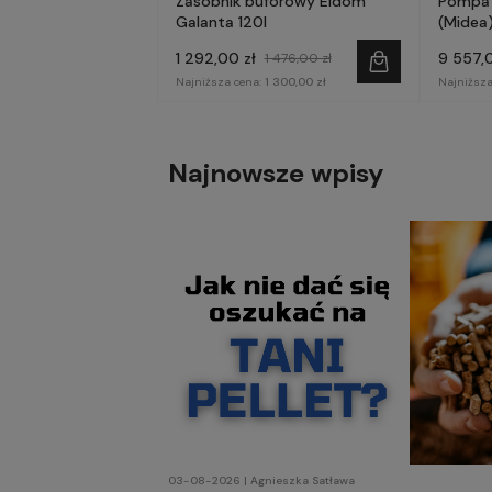
Zasobnik buforowy Eldom
Pompa 
Galanta 120l
(Midea)
fazowa
1 292,00 zł
9 557,0
1 476,00 zł
Najniższa cena:
1 300,00 zł
Najniższa
Najnowsze wpisy
03-08-2026 | Agnieszka Satława