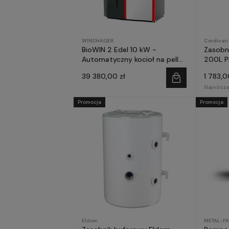
WINDHAGER
Cordivari
BioWIN 2 Edel 10 kW -
Zasobn
Automatyczny kocioł na pellet
200L 
- WINDHAGER
39 380,00 zł
1 783,0
Najniższa
Promocja
Promocja
Eldom
METAL-F