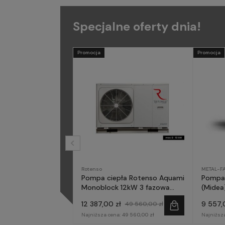
Specjalne oferty dnia!
Promocja
Promocja
Rotenso
METAL-F
Pompa ciepła Rotenso Aquami
Pompa 
Monoblock 12kW 3 fazowa
(Midea)
AQM120X3
fazow
12 387,00 zł
9 557,
49 560,00 zł
Najniższa cena:
49 560,00 zł
Najniższ