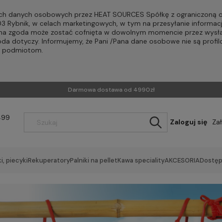
h danych osobowych przez HEAT SOURCES Spółkę z ograniczoną od
-203 Rybnik, w celach marketingowych, w tym na przesyłanie informac
Pana zgoda może zostać cofnięta w dowolnym momencie przez wysła
oda dotyczy. Informujemy, że Pani /Pana dane osobowe nie są profi
m podmiotom.
Darmowa dostawa od 4990zł
499
Zaloguj się
Za
i, piecyki
Rekuperatory
Palniki na pellet
Kawa speciality
AKCESORIA
Dostęp