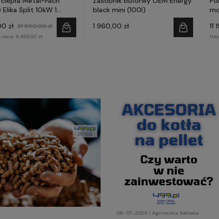
ciepła Metal-Fach
Zasobnik buforwy OEM Energy
Po
 Elika Split 10kW 1
black mini (100l)
mo
0 zł
1 960,00 zł
11 
31 850,00 zł
 cena:
9 499,00 zł
Naj
08-07-2026 | Agnieszka Satława