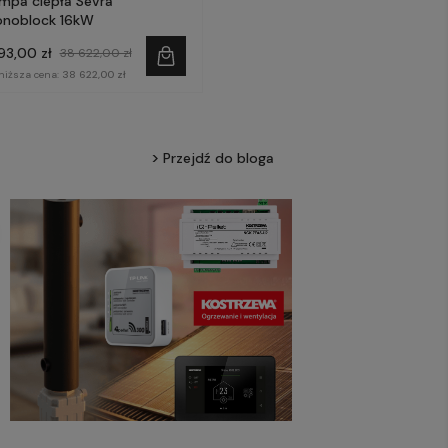
mpa ciepła Sevra
noblock 16kW
193,00 zł
38 622,00 zł
niższa cena:
38 622,00 zł
Przejdź do bloga