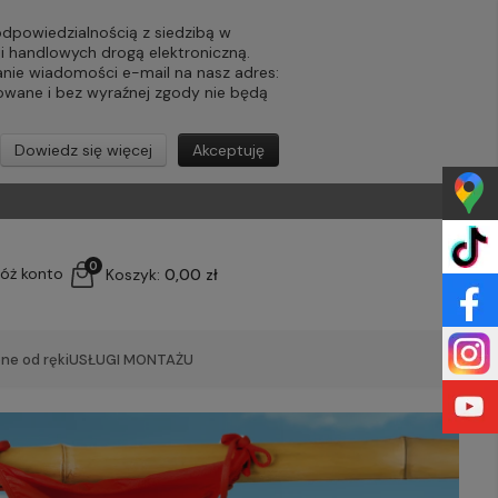
powiedzialnością z siedzibą w
ji handlowych drogą elektroniczną.
nie wiadomości e-mail na nasz adres:
lowane i bez wyraźnej zgody nie będą
Dowiedz się więcej
Akceptuję
0
łóż konto
Koszyk:
0,00 zł
ne od ręki
USŁUGI MONTAŻU