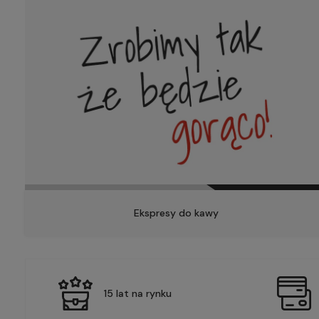
Ekspresy do kawy
15 lat na rynku