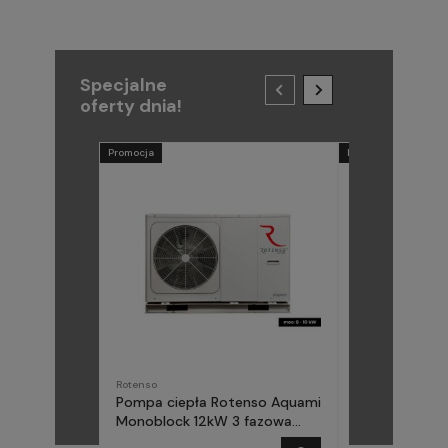
Specjalne
oferty dnia!
Promocja
Promocja
Rotenso
METAL-FACH
Pompa ciepła Rotenso Aquami
Pompa ciepła
Monoblock 12kW 3 fazowa
(Midea) Elika 
AQM120X3
fazowa