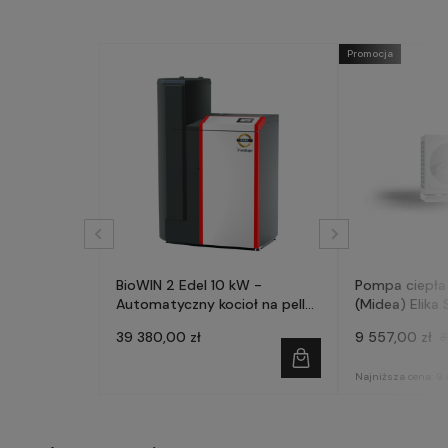
Promocja
BioWIN 2 Edel 10 kW -
Pompa ciepła
Automatyczny kocioł na pellet
(Midea) Elika 
- WINDHAGER
fazowa
39 380,00 zł
9 557,00 zł
3
Najniższa cena:
9 