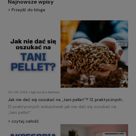
Najnowsze wpisy
Przejdź do bloga
03-08-2026 | Agnieszka Satława
Jak nie dać się oszukać na „tani pellet”? 12 praktycznych
wskazówek!
12 praktycznych wskazówek jak nie dać się oszukać na
„tani
pellet
”.
czytaj całość