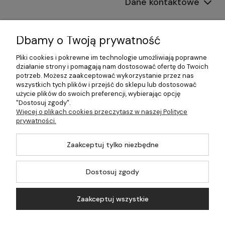
Dane kontaktowe
Informacje
Dbamy o Twoją prywatność
Płatności i dostawa
Pliki cookies i pokrewne im technologie umożliwiają poprawne
działanie strony i pomagają nam dostosować ofertę do Twoich
Pomoc
potrzeb. Możesz zaakceptować wykorzystanie przez nas
wszystkich tych plików i przejść do sklepu lub dostosować
Moje konto
użycie plików do swoich preferencji, wybierając opcję
"Dostosuj zgody".
Więcej o plikach cookies przeczytasz w naszej Polityce
prywatności.
©2026 Wszelkie Prawa Zastrzeżone | 499.pl - najlepszy sklep z
Zaakceptuj tylko niezbędne
kotłami na pellet
Master by
Ecommercy
Dostosuj zgody
Zaakceptuj wszystkie