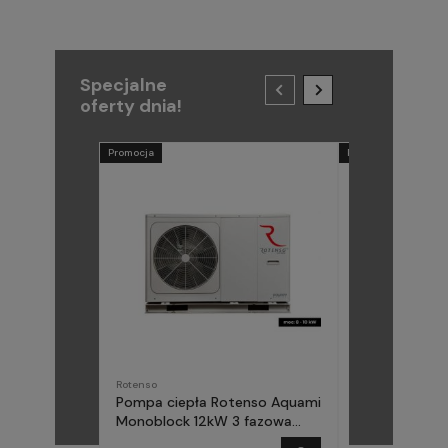
Specjalne
oferty dnia!
Promocja
Promocja
Rotenso
METAL-FACH
Pompa ciepła Rotenso Aquami
Pompa ciepła
Monoblock 12kW 3 fazowa
(Midea) Elika 
AQM120X3
fazowa