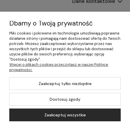
Dane kontaktowe
Informacje
Dbamy o Twoją prywatność
Płatności i dostawa
Pliki cookies i pokrewne im technologie umożliwiają poprawne
działanie strony i pomagają nam dostosować ofertę do Twoich
Pomoc
potrzeb. Możesz zaakceptować wykorzystanie przez nas
wszystkich tych plików i przejść do sklepu lub dostosować
Moje konto
użycie plików do swoich preferencji, wybierając opcję
"Dostosuj zgody".
Więcej o plikach cookies przeczytasz w naszej Polityce
prywatności.
©2026 Wszelkie Prawa Zastrzeżone | 499.pl - najlepszy sklep z
Zaakceptuj tylko niezbędne
kotłami na pellet
Master by
Ecommercy
Dostosuj zgody
Zaakceptuj wszystkie