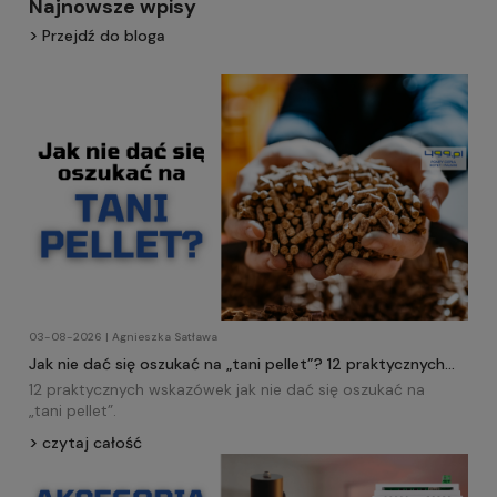
Najnowsze wpisy
Przejdź do bloga
03-08-2026 | Agnieszka Satława
Jak nie dać się oszukać na „tani pellet”? 12 praktycznych
wskazówek!
12 praktycznych wskazówek jak nie dać się oszukać na
„tani
pellet
”.
czytaj całość