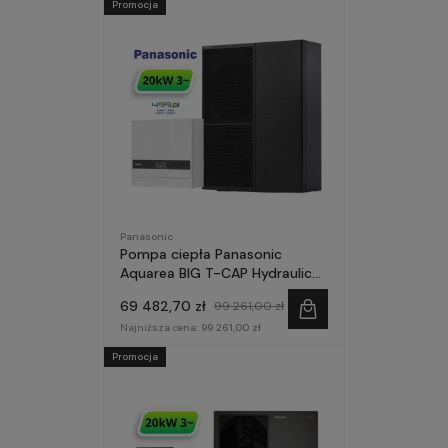
Promocja
Panasonic
Pompa ciepła Panasonic
Aquarea BIG T-CAP Hydraulic
20kW 3~ seria M MODUŁ
69 482,70 zł
99 261,00 zł
STEROWANIA
Najniższa cena:
99 261,00 zł
Promocja