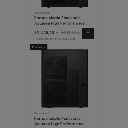
Panasonic
Pompa ciepła Panasonic
Aquarea High Performance
Hydrosplit 16kW 1~ seria M
32 425,26 zł
46 321,80 zł
SPLIT grzałka 6kW
Najniższa cena:
46 321,80 zł
Promocja
Panasonic
Pompa ciepła Panasonic
Aquarea High Performance