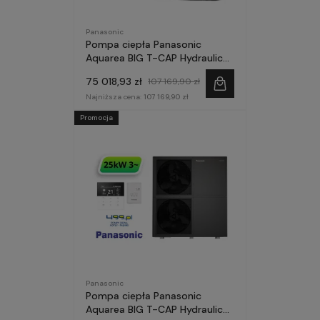
Panasonic
Pompa ciepła Panasonic
Aquarea BIG T-CAP Hydraulic
25kW 3~ seria M MODUŁ
75 018,93 zł
107 169,90 zł
STEROWANIA
Najniższa cena:
107 169,90 zł
Promocja
Panasonic
Pompa ciepła Panasonic
Aquarea BIG T-CAP Hydraulic