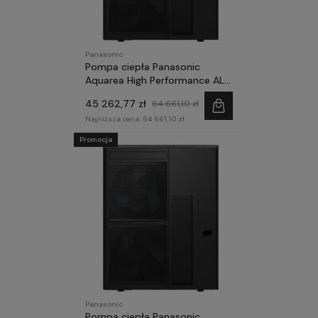
Panasonic
Pompa ciepła Panasonic
Aquarea High Performance ALL
in One 16kW 260l 1~ seria M
45 262,77 zł
64 661,10 zł
Najniższa cena:
64 661,10 zł
Promocja
Panasonic
Pompa ciepła Panasonic