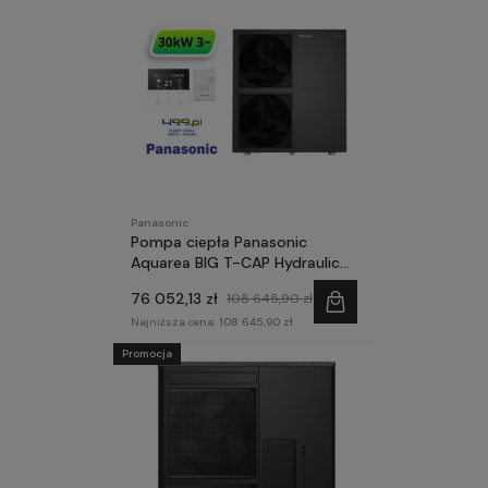
Panasonic
Pompa ciepła Panasonic
Aquarea BIG T-CAP Hydraulic
30kW 3~ seria M ZE
76 052,13 zł
108 645,90 zł
STEROWNIKIEM
Najniższa cena:
108 645,90 zł
Promocja