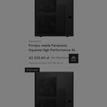
Panasonic
Pompa ciepła Panasonic
Aquarea High Performance ALL
in One 16kW 185l 1~ seria M
42 533,40 zł
60 762,00 zł
Najniższa cena:
60 762,00 zł
Promocja