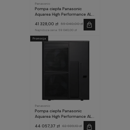
Panasonic
Pompa ciepła Panasonic
Aquarea High Performance ALL
in One 12kW 185l 1~ seria M
41 328,00 zł
59 040,00 zł
Najniższa cena:
59 040,00 zł
Promocja
Panasonic
Pompa ciepła Panasonic
Aquarea High Performance ALL
in One 12kW 260l 1~ seria M
44 057,37 zł
62 939,10 zł