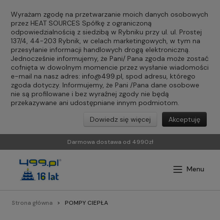
Wyrażam zgodę na przetwarzanie moich danych osobowych
przez HEAT SOURCES Spółkę z ograniczoną
odpowiedzialnością z siedzibą w Rybniku przy ul. ul. Prostej
137/4, 44-203 Rybnik, w celach marketingowych, w tym na
przesyłanie informacji handlowych drogą elektroniczną.
Jednocześnie informujemy, że Pani/ Pana zgoda może zostać
cofnięta w dowolnym momencie przez wysłanie wiadomości
e-mail na nasz adres:
info@499.pl
, spod adresu, którego
zgoda dotyczy. Informujemy, że Pani /Pana dane osobowe
nie są profilowane i bez wyraźnej zgody nie będą
przekazywane ani udostępniane innym podmiotom.
Dowiedz się więcej
Akceptuję
Darmowa dostawa od 4990zł
Strona główna
POMPY CIEPŁA