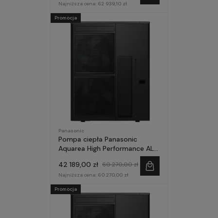
Najniższa cena:
62 939,10 zł
Promocja
Panasonic
Pompa ciepła Panasonic
Aquarea High Performance ALL
in One 16kW 120l 1~ seria M
42 189,00 zł
60 270,00 zł
Najniższa cena:
60 270,00 zł
Promocja