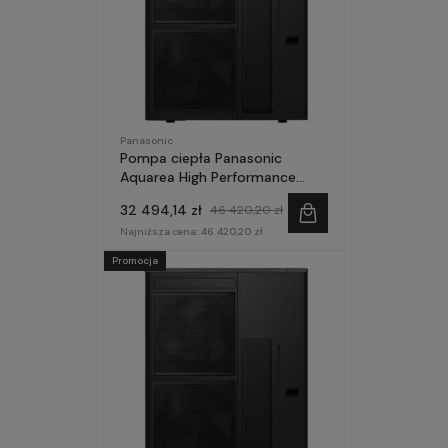
Panasonic
Pompa ciepła Panasonic
Aquarea High Performance
Hydrosplit 16kW 1~ seria M
32 494,14 zł
46 420,20 zł
SPLIT grzałka 3kW
Najniższa cena:
46 420,20 zł
Promocja