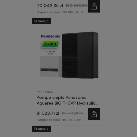
25kW 3~ seria M ZE
70 042,35 zł
100 060,50 zł
STEROWNIKIEM
Najniższa cena:
100 060,50 zł
Promocja
Panasonic
Pompa ciepła Panasonic
Aquarea BIG T-CAP Hydraulic
30kW 3~ seria M MODUŁ
81 028,71 zł
115 755,30 zł
STEROWANIA
Najniższa cena:
115 755,30 zł
Promocja