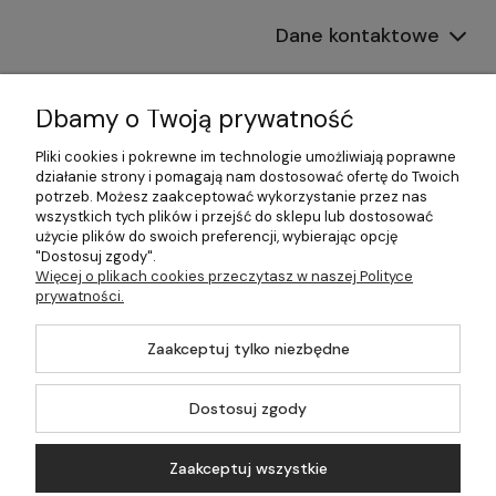
Dane kontaktowe
Informacje
Dbamy o Twoją prywatność
Płatności i dostawa
Pliki cookies i pokrewne im technologie umożliwiają poprawne
działanie strony i pomagają nam dostosować ofertę do Twoich
Pomoc
potrzeb. Możesz zaakceptować wykorzystanie przez nas
wszystkich tych plików i przejść do sklepu lub dostosować
Moje konto
użycie plików do swoich preferencji, wybierając opcję
"Dostosuj zgody".
Więcej o plikach cookies przeczytasz w naszej Polityce
prywatności.
©2026 Wszelkie Prawa Zastrzeżone | 499.pl - najlepszy sklep z
Zaakceptuj tylko niezbędne
kotłami na pellet
Master by
Ecommercy
Dostosuj zgody
Zaakceptuj wszystkie