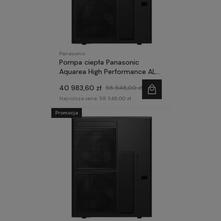
Panasonic
Pompa ciepła Panasonic
Aquarea High Performance ALL
in One 12kW 120l 1~ seria M
40 983,60 zł
58 548,00 zł
Najniższa cena:
58 548,00 zł
Promocja