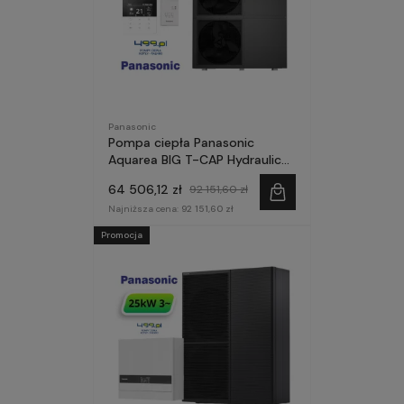
Panasonic
Pompa ciepła Panasonic
Aquarea BIG T-CAP Hydraulic
20kW 3~ seria M ZE
64 506,12 zł
92 151,60 zł
STEROWNIKIEM
Najniższa cena:
92 151,60 zł
Promocja