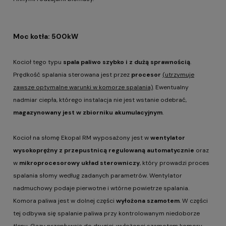
Moc kotła: 500kW
Kocioł tego typu
spala paliwo szybko i z dużą sprawnością
.
Prędkość spalania sterowana jest przez
procesor
(utrzymuje
zawsze optymalne warunki w komorze spalania)
. Ewentualny
nadmiar ciepła, którego instalacja nie jest wstanie odebrać,
magazynowany jest w zbiorniku akumulacyjnym
.
Kocioł na słomę Ekopal RM wyposażony jest w
wentylator
wysokoprężny z przepustnicą regulowaną automatycznie
oraz
w
mikroprocesorowy układ sterowniczy
, który prowadzi proces
spalania słomy według zadanych parametrów. Wentylator
nadmuchowy podaje pierwotne i wtórne powietrze spalania.
Komora paliwa jest w dolnej części
wyłożona szamotem
. W części
tej odbywa się spalanie paliwa przy kontrolowanym niedoborze