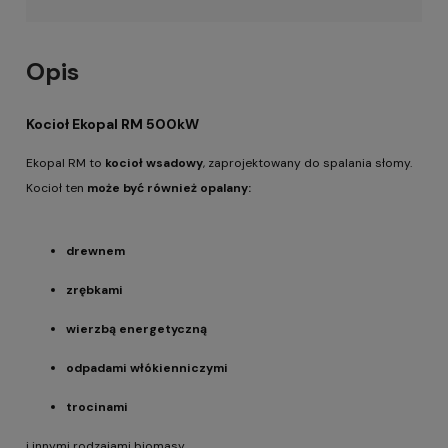
Opis
Kocioł Ekopal RM 500kW
Ekopal RM to
kocioł wsadowy
, zaprojektowany do spalania słomy.
Kocioł ten
może być również opalany:
drewnem
zrębkami
wierzbą energetyczną
odpadami włókienniczymi
trocinami
i innymi rodzajami biomasy.