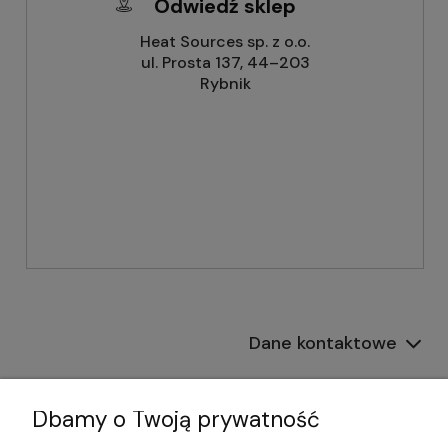
Odwiedź sklep
Heat Sources sp. z o.o.
ul. Prosta 137, 44–203
Rybnik
Dane kontaktowe
Informacje
Dbamy o Twoją prywatność
Płatności i dostawa