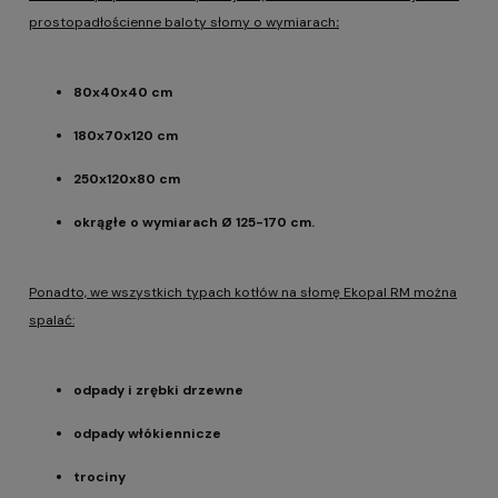
prostopadłościenne baloty słomy o wymiarach
:
80x40x40 cm
180x70x120 cm
250x120x80 cm
okrągłe o wymiarach Ø 125-170 cm.
Ponadto, we wszystkich typach kotłów na słomę Ekopal RM można
spalać:
odpady i zrębki drzewne
odpady włókiennicze
trociny