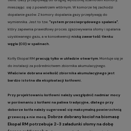
tlenu. Gazy przepływają do drugiej, wyłożonej szamotem komory,
mieszając się z powietrzem wtórnym. W komorze tej zachodzi
dopalanie gazów. Z komory dopalania gazy przepływają do
wymiennika. Jest to tzw.
"system przeciwprądowego spalania"
,
który zapewnia prawidłowy proces zgazowywania słomy i spalania
uzyskiwanego gazu, a w konsekwencji
niską zawartość tlenku
węgla (CO) w spalinach.
Kotły Ekopal RM
pracują tylko w układzie otwartym
. Montuje się je
do instalacji za pośrednictwem zbiornika akumulacyjnego.
Właściwie dobrana wielkość zbiornika akumulacyjnego jest
bardzo istotna dla eksploatacji kotłowni.
Przy projektowaniu kotłowni należy uwzględnić nadmiar mocy
w porównaniu z kotłami na paliwa tradycyjne, dlatego przy
doborze kotła należy sugerować się maksymalną powierzchnią
Dobrze dobrany kocioł na biomasę
grzewczą a nie mocą.
Ekopal RM potrzebuje 2-3 załadunki słomy na dobę