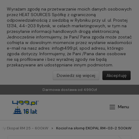
Wyrażam zgodę na przetwarzanie moich danych osobowych
przez HEAT SOURCES Spółkę z ograniczoną
odpowiedzialnością z siedzibą w Rybniku przy ul. ul. Prostej
137/4, 44-203 Rybnik, w celach marketingowych, w tym na
przesyłanie informacji handlowych drogą elektroniczną.
Jednocześnie informujemy, że Pani/ Pana zgoda może zostać
cofnięta w dowolnym momencie przez wysłanie wiadomości
e-mail na nasz adres:
info@499.pl
, spod adresu, którego
zgoda dotyczy. Informujemy, że Pani /Pana dane osobowe
nie są profilowane i bez wyraźnej zgody nie będą
przekazywane ani udostępniane innym podmiotom.
Dowiedz się więcej
Akceptuję
Darmowa dostawa od 4990zł
otły Ekopal RM 25 - 600kW
Kocioł na słomę EKOPAL RM-03-2 500kW