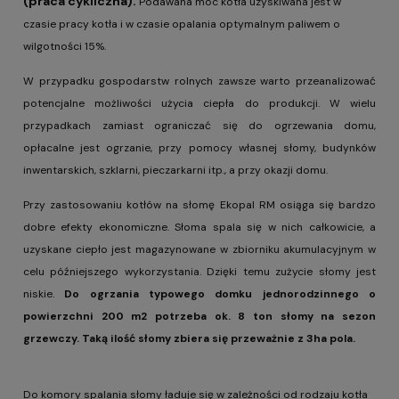
(praca cykliczna).
Podawana moc kotła uzyskiwana jest w
czasie pracy kotła i w czasie opalania optymalnym paliwem o
wilgotności 15%.
W przypadku gospodarstw rolnych zawsze warto przeanalizować
potencjalne możliwości użycia ciepła do produkcji. W wielu
przypadkach zamiast ograniczać się do ogrzewania domu,
opłacalne jest ogrzanie, przy pomocy własnej słomy, budynków
inwentarskich, szklarni, pieczarkarni itp., a przy okazji domu.
Przy zastosowaniu kotłów na słomę Ekopal RM osiąga się bardzo
dobre efekty ekonomiczne. Słoma spala się w nich całkowicie, a
uzyskane ciepło jest magazynowane w zbiorniku akumulacyjnym w
celu późniejszego wykorzystania. Dzięki temu zużycie słomy jest
niskie.
Do ogrzania typowego domku jednorodzinnego o
powierzchni 200 m2 potrzeba ok. 8 ton słomy na sezon
grzewczy. Taką ilość słomy zbiera się przeważnie z 3ha pola.
Do komory spalania słomy ładuje się w zależności od rodzaju kotła