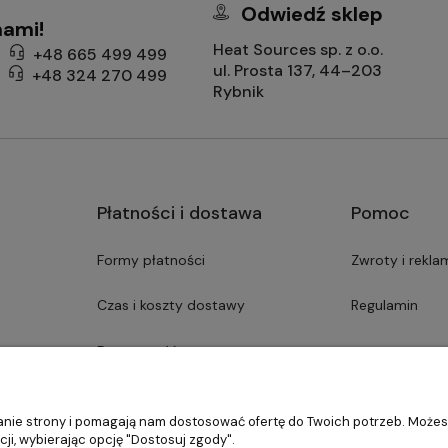
Odwiedź sklep
nami!
Heat Sources sp. z o.o.
+48 665 499 499
ul. Prosta 137, 44–203
+48 324 270 499
Rybnik
Płatności i dostawa
Pomoc
Formy płatności
Zwroty i rekla
Czas i koszty dostawy
Regulamin
Dostępność asortymentu
ałanie strony i pomagają nam dostosować ofertę do Twoich potrzeb. Może
ji, wybierając opcję "Dostosuj zgody".