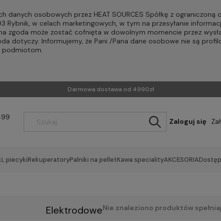
h danych osobowych przez HEAT SOURCES Spółkę z ograniczoną od
-203 Rybnik, w celach marketingowych, w tym na przesyłanie informac
Pana zgoda może zostać cofnięta w dowolnym momencie przez wysła
oda dotyczy. Informujemy, że Pani /Pana dane osobowe nie są profi
m podmiotom.
Darmowa dostawa od 4990zł
499
Zaloguj się
Za
i, piecyki
Rekuperatory
Palniki na pellet
Kawa speciality
AKCESORIA
Dostęp
Nie znaleziono produktów spełnia
Elektrodowe