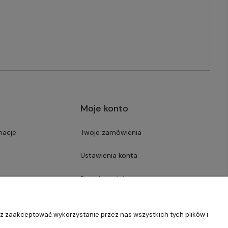
Moje konto
macje
Twoje zamówienia
Ustawienia konta
Przechowalnia
sz zaakceptować wykorzystanie przez nas wszystkich tych plików i