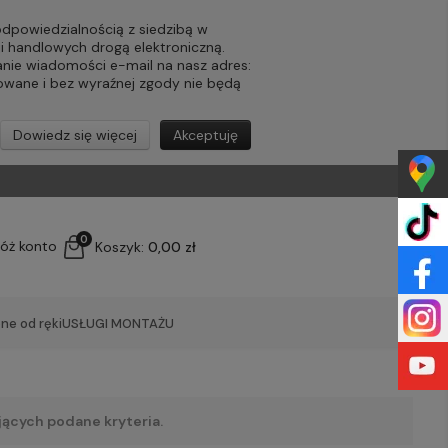
powiedzialnością z siedzibą w
ji handlowych drogą elektroniczną.
nie wiadomości e-mail na nasz adres:
lowane i bez wyraźnej zgody nie będą
Dowiedz się więcej
Akceptuję
0
łóż konto
Koszyk:
0,00 zł
ne od ręki
USŁUGI MONTAŻU
jących podane kryteria.