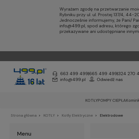
Wyrażam zgodę na przetwarzanie moic
Rybniku przy ul. ul. Prostej 137/4, 44
Jednocześnie informujemy, że Pani/ 
info@499.pl
, spod adresu, którego zg
przekazywane ani udostępniane inny
663 499 499
|
665 499 499
|
324 270 
info@499.pl
Odwiedź nas
KOTŁY
POMPY CIEPŁA
Komink
Strona główna
KOTŁY
Kotły Elektryczne
Elektrodowe
Menu