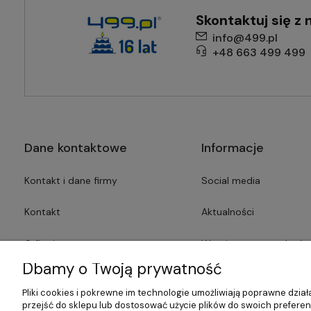
Skontaktuj się z 
info@499.pl
+48 663 499 499
Dane kontaktowe
Informacje
Kontakt i dane firmy
Social media
Kontakt
Aktualności
O firmie
Wymiana starego kotła
Dbamy o Twoją prywatność
Dotacje
Polityka prywatności
Pliki cookies i pokrewne im technologie umożliwiają poprawne dzi
przejść do sklepu lub dostosować użycie plików do swoich preferenc
Prasa o nas
Nasze marki