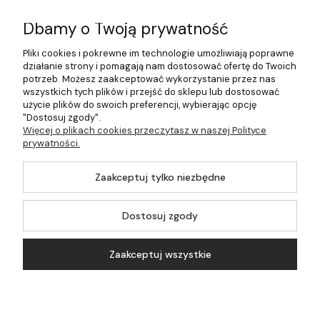
Informacje
Dbamy o Twoją prywatność
Płatności i dostawa
Pliki cookies i pokrewne im technologie umożliwiają poprawne
działanie strony i pomagają nam dostosować ofertę do Twoich
Pomoc
potrzeb. Możesz zaakceptować wykorzystanie przez nas
wszystkich tych plików i przejść do sklepu lub dostosować
Moje konto
użycie plików do swoich preferencji, wybierając opcję
"Dostosuj zgody".
Więcej o plikach cookies przeczytasz w naszej Polityce
prywatności.
©2026 Wszelkie Prawa Zastrzeżone | 499.pl - najlepszy sklep z
Zaakceptuj tylko niezbędne
kotłami na pellet
Master by
Ecommercy
Dostosuj zgody
Zaakceptuj wszystkie
Pokaż pełną wersję strony