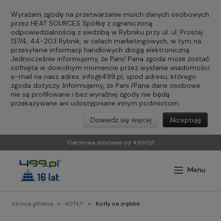
Wyrażam zgodę na przetwarzanie moich danych osobowych
przez HEAT SOURCES Spółkę z ograniczoną
odpowiedzialnością z siedzibą w Rybniku przy ul. ul. Prostej
137/4, 44-203 Rybnik, w celach marketingowych, w tym na
przesyłanie informacji handlowych drogą elektroniczną.
Jednocześnie informujemy, że Pani/ Pana zgoda może zostać
cofnięta w dowolnym momencie przez wysłanie wiadomości
e-mail na nasz adres:
info@499.pl
, spod adresu, którego
zgoda dotyczy. Informujemy, że Pani /Pana dane osobowe
nie są profilowane i bez wyraźnej zgody nie będą
przekazywane ani udostępniane innym podmiotom.
Dowiedz się więcej
Akceptuję
Darmowa dostawa od 4990zł
Strona główna
KOTŁY
Kotły na zrębke