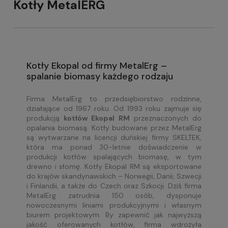
Kotły MetalERG
Kotły Ekopal od firmy MetalErg –
spalanie biomasy każdego rodzaju
Firma MetalErg to przedsiębiorstwo rodzinne,
działające od 1967 roku. Od 1993 roku zajmuje się
produkcją
kotłów Ekopal RM
przeznaczonych do
opalania biomasą. Kotły budowane przez MetalErg
są wytwarzane na licencji duńskiej firmy SKELTEK,
która ma ponad 30-letnie doświadczenie w
produkcji kotłów spalających biomasę, w tym
drewno i słomę. Kotły Ekopal RM są eksportowane
do krajów skandynawskich – Norwegii, Danii, Szwecji
i Finlandii, a także do Czech oraz Szkocji. Dziś firma
MetalErg zatrudnia 150 osób, dysponuje
nowoczesnymi liniami produkcyjnymi i własnym
biurem projektowym. By zapewnić jak najwyższą
jakość oferowanych kotłów, firma wdrożyła