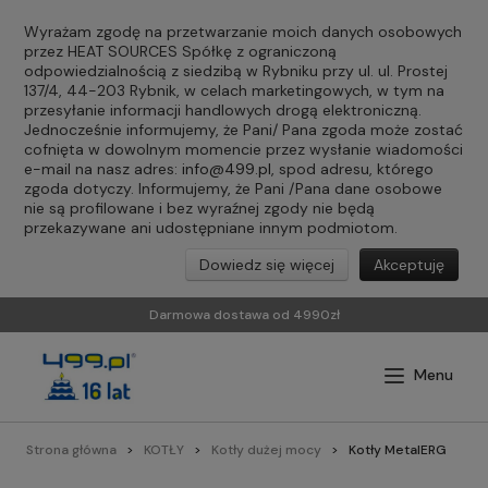
Wyrażam zgodę na przetwarzanie moich danych osobowych
przez HEAT SOURCES Spółkę z ograniczoną
odpowiedzialnością z siedzibą w Rybniku przy ul. ul. Prostej
137/4, 44-203 Rybnik, w celach marketingowych, w tym na
przesyłanie informacji handlowych drogą elektroniczną.
Jednocześnie informujemy, że Pani/ Pana zgoda może zostać
cofnięta w dowolnym momencie przez wysłanie wiadomości
e-mail na nasz adres:
info@499.pl
, spod adresu, którego
zgoda dotyczy. Informujemy, że Pani /Pana dane osobowe
nie są profilowane i bez wyraźnej zgody nie będą
przekazywane ani udostępniane innym podmiotom.
Dowiedz się więcej
Akceptuję
Darmowa dostawa od 4990zł
Strona główna
KOTŁY
Kotły dużej mocy
Kotły MetalERG