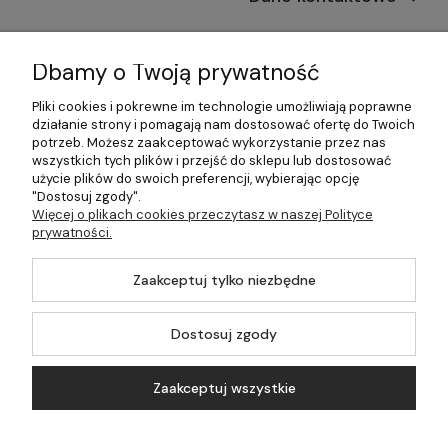
Informacje
Dbamy o Twoją prywatność
Płatności i dostawa
Pliki cookies i pokrewne im technologie umożliwiają poprawne
działanie strony i pomagają nam dostosować ofertę do Twoich
Pomoc
potrzeb. Możesz zaakceptować wykorzystanie przez nas
wszystkich tych plików i przejść do sklepu lub dostosować
Moje konto
użycie plików do swoich preferencji, wybierając opcję
"Dostosuj zgody".
Więcej o plikach cookies przeczytasz w naszej Polityce
prywatności.
©2026 Wszelkie Prawa Zastrzeżone | 499.pl - najlepszy sklep z
Zaakceptuj tylko niezbędne
kotłami na pellet
Master by
Ecommercy
Dostosuj zgody
Zaakceptuj wszystkie